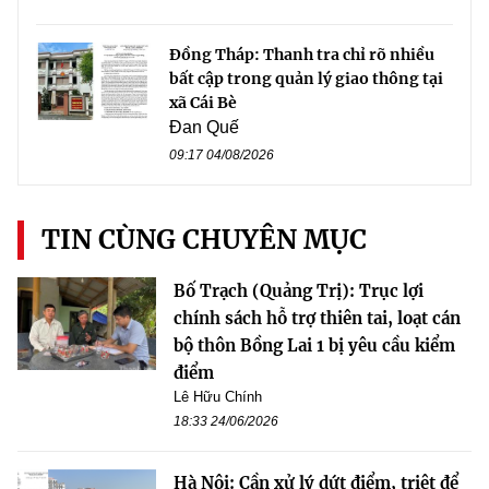
Đồng Tháp: Thanh tra chỉ rõ nhiều
bất cập trong quản lý giao thông tại
xã Cái Bè
Đan Quế
09:17 04/08/2026
TIN CÙNG CHUYÊN MỤC
Bố Trạch (Quảng Trị): Trục lợi
chính sách hỗ trợ thiên tai, loạt cán
bộ thôn Bồng Lai 1 bị yêu cầu kiểm
điểm
Lê Hữu Chính
18:33 24/06/2026
Hà Nội: Cần xử lý dứt điểm, triệt để