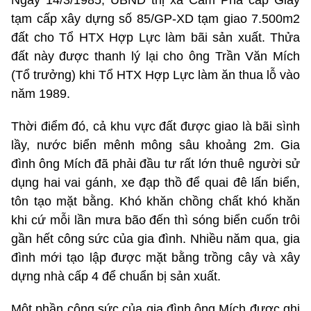
tạm cấp xây dựng số 85/GP-XD tạm giao 7.500m2
đất cho Tổ HTX Hợp Lực làm bãi sản xuất. Thửa
đất này được thanh lý lại cho ông Trần Văn Mích
(Tổ trưởng) khi Tổ HTX Hợp Lực làm ăn thua lỗ vào
năm 1989.
Thời điểm đó, cả khu vực đất được giao là bãi sình
lầy, nước biển mênh mông sâu khoảng 2m. Gia
đình ông Mích đã phải đầu tư rất lớn thuê người sử
dụng hai vai gánh, xe đạp thồ để quai đê lấn biển,
tôn tạo mặt bằng. Khó khăn chồng chất khó khăn
khi cứ mỗi lần mưa bão đến thì sóng biển cuốn trôi
gần hết công sức của gia đình. Nhiều năm qua, gia
đình mới tạo lập được mặt bằng trồng cây và xây
dựng nhà cấp 4 để chuẩn bị sản xuất.
Một phần công sức của gia đình ông Mích được ghi