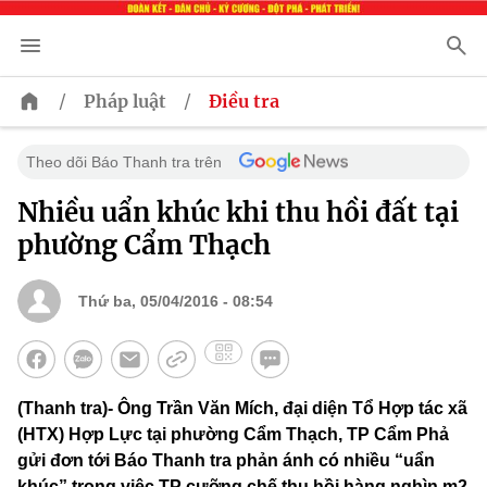
/
/
Pháp luật
Điều tra
Theo dõi Báo Thanh tra trên
Nhiều uẩn khúc khi thu hồi đất tại
phường Cẩm Thạch
Thứ ba, 05/04/2016 - 08:54
(Thanh tra)- Ông Trần Văn Mích, đại diện Tổ Hợp tác xã
(HTX) Hợp Lực tại phường Cẩm Thạch, TP Cẩm Phả
gửi đơn tới Báo Thanh tra phản ánh có nhiều “uẩn
khúc” trong việc TP cưỡng chế thu hồi hàng nghìn m2