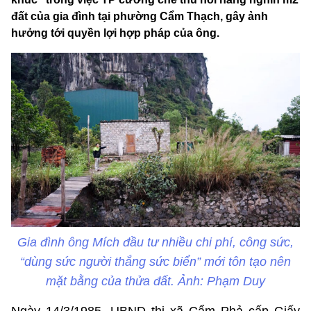
đất của gia đình tại phường Cẩm Thạch, gây ảnh
hưởng tới quyền lợi hợp pháp của ông.
Gia đình ông Mích đầu tư nhiều chi phí, công sức,
“dùng sức người thắng sức biển” mới tôn tạo nên
mặt bằng của thửa đất. Ảnh: Phạm Duy
Ngày 14/3/1985, UBND thị xã Cẩm Phả cấp Giấy