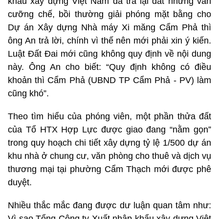
khẩu xây dựng Việt Nam đã trả lại đất nhưng vẫn
cưỡng chế, bồi thường giải phóng mặt bằng cho
Dự án Xây dựng Nhà máy Xi măng Cẩm Phả thì
ông An trả lời, chính vì thế nên mới phải xin ý kiến.
Luật Đất Đai mới cũng không quy định về nội dung
này. Ông An cho biết: “Quy định không có điều
khoản thì Cẩm Phả (UBND TP Cẩm Phả - PV) làm
cũng khó”.
Theo tìm hiểu của phóng viên, một phần thửa đất
của Tổ HTX Hợp Lực được giao đang “nằm gọn”
trong quy hoạch chi tiết xây dựng tỷ lệ 1/500 dự án
khu nhà ở chung cư, văn phòng cho thuê và dịch vụ
thương mại tại phường Cẩm Thạch mới được phê
duyệt.
Nhiều thắc mắc đang được dư luận quan tâm như:
Vì sao Tổng Công ty Xuất nhập khẩu xây dựng Việt