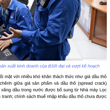
 sản xuất kinh doanh của BSR đạt và vượt kế hoạch
i mặt với nhiều khó khăn thách thức như giá dầu thô
 chênh giữa giá sản phẩm và dầu thô (spread crack)
g xăng dầu trong nước được bổ sung từ Nhà máy Lọc
 tranh; chính sách thuế nhập khẩu dầu thô chưa được