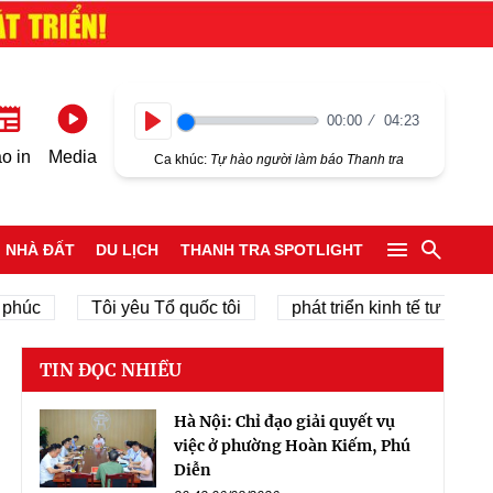
00:00
04:23
Play
o in
Media
Ca khúc:
Tự hào người làm báo Thanh tra
NHÀ ĐẤT
DU LỊCH
THANH TRA SPOTLIGHT
Tôi yêu Tổ quốc tôi
phát triển kinh tế tư nhân
TIN ĐỌC NHIỀU
Hà Nội: Chỉ đạo giải quyết vụ
việc ở phường Hoàn Kiếm, Phú
Diễn