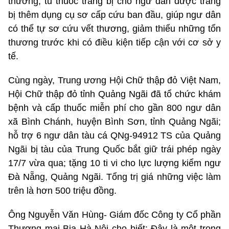
thường, tủ thuốc trang bị cho ngư dân được trang
bị thêm dụng cụ sơ cấp cứu ban đầu, giúp ngư dân
có thể tự sơ cứu vết thương, giảm thiểu những tổn
thương trước khi có điều kiện tiếp cận với cơ sở y
tế.
Cùng ngày, Trung ương Hội Chữ thập đỏ Việt Nam,
Hội Chữ thập đỏ tỉnh Quảng Ngãi đã tổ chức khám
bệnh và cấp thuốc miễn phí cho gần 800 ngư dân
xã Bình Chánh, huyện Bình Sơn, tỉnh Quảng Ngãi;
hỗ trợ 6 ngư dân tàu cá QNg-94912 TS của Quảng
Ngãi bị tàu của Trung Quốc bắt giữ trái phép ngày
17/7 vừa qua; tặng 10 ti vi cho lực lượng kiểm ngư
Đà Nẵng, Quảng Ngãi. Tổng trị giá những việc làm
trên là hơn 500 triệu đồng.
Ông Nguyễn Văn Hùng- Giám đốc Công ty Cổ phần
Thương mại Bia Hà Nội cho biết: Đây là một trong