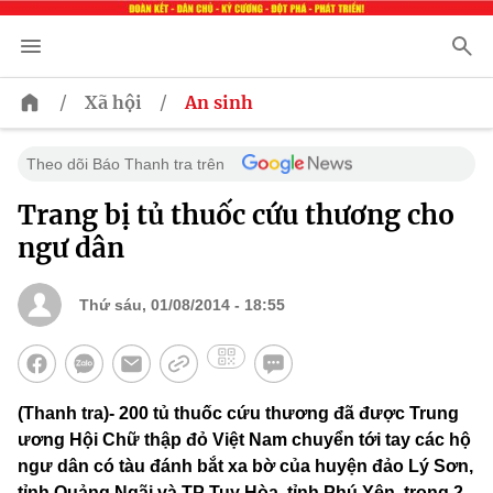
/
/
Xã hội
An sinh
Theo dõi Báo Thanh tra trên
Trang bị tủ thuốc cứu thương cho
ngư dân
Thứ sáu, 01/08/2014 - 18:55
(Thanh tra)- 200 tủ thuốc cứu thương đã được Trung
ương Hội Chữ thập đỏ Việt Nam chuyển tới tay các hộ
ngư dân có tàu đánh bắt xa bờ của huyện đảo Lý Sơn,
tỉnh Quảng Ngãi và TP Tuy Hòa, tỉnh Phú Yên, trong 2