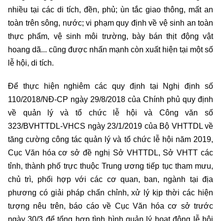
nhiều tại các di tích, đền, phủ; ùn tắc giao thông, mất an
toàn trên sông, nước; vi phạm quy định về vệ sinh an toàn
thực phẩm, vệ sinh môi trường, bày bán thịt động vật
hoang dã... cũng được nhấn mạnh còn xuất hiện tại một số
lễ hội, di tích.
Để thực hiện nghiêm các quy định tại Nghị định số
110/2018/NĐ-CP ngày 29/8/2018 của Chính phủ quy định
về quản lý và tổ chức lễ hội và Công văn số
323/BVHTTDL-VHCS ngày 23/1/2019 của Bộ VHTTDL về
tăng cường công tác quản lý và tổ chức lễ hội năm 2019,
Cục Văn hóa cơ sở đề nghị Sở VHTTDL, Sở VHTT các
tỉnh, thành phố trực thuộc Trung ương tiếp tục tham mưu,
chủ trì, phối hợp với các cơ quan, ban, ngành tại địa
phương có giải pháp chấn chỉnh, xử lý kịp thời các hiện
tượng nêu trên, báo cáo về Cục Văn hóa cơ sở trước
ngày 30/3 để tổng hợp tình hình quản lý hoạt động lễ hội