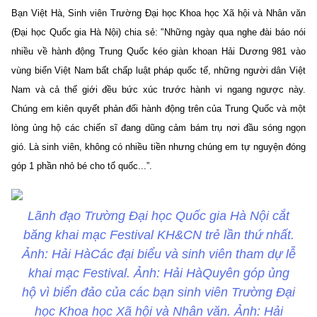
Bạn Việt Hà, Sinh viên Trường Đại học Khoa học Xã hội và Nhân văn
(Đại học Quốc gia Hà Nội) chia sẻ: "Những ngày qua nghe đài báo nói
nhiều về hành động Trung Quốc kéo giàn khoan Hải Dương 981 vào
vùng biển Việt Nam bất chấp luật pháp quốc tế, những người dân Việt
Nam và cả thế giới đều bức xúc trước hành vi ngang ngược này.
Chúng em
kiên quyết phản đối hành động trên của Trung Quốc và một
lòng ủng hộ các chiến sĩ đang dũng cảm bám trụ nơi đầu sóng ngọn
gió. Là sinh viên, không có nhiều tiền nhưng chúng em tự nguyện đóng
góp 1 phần nhỏ bé cho tổ quốc...”.
Lãnh đạo Trường Đại học Quốc gia Hà Nội cắt
băng khai mạc Festival KH&CN trẻ lần thứ nhất.
Ảnh: Hải HàCác đại biểu và sinh viên tham dự lễ
khai mạc Festival. Ảnh: Hải HàQuyên góp ủng
hộ vì biển đảo của các bạn sinh viên Trường Đại
học Khoa học Xã hội và Nhân văn. Ảnh: Hải