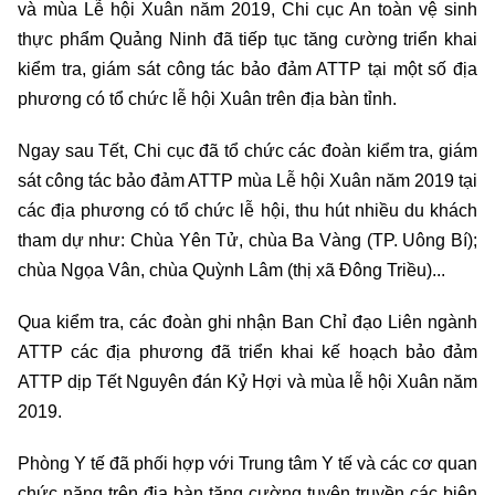
và mùa Lễ hội Xuân năm 2019, Chi cục An toàn vệ sinh
thực phẩm Quảng Ninh đã tiếp tục tăng cường triển khai
kiểm tra, giám sát công tác bảo đảm ATTP tại một số địa
phương có tổ chức lễ hội Xuân trên địa bàn tỉnh.
Ngay sau Tết, Chi cục đã tổ chức các đoàn kiểm tra, giám
sát công tác bảo đảm ATTP mùa Lễ hội Xuân năm 2019 tại
các địa phương có tổ chức lễ hội, thu hút nhiều du khách
tham dự như: Chùa Yên Tử, chùa Ba Vàng (TP. Uông Bí);
chùa Ngọa Vân, chùa Quỳnh Lâm (thị xã Đông Triều)...
Qua kiểm tra, các đoàn ghi nhận Ban Chỉ đạo Liên ngành
ATTP các địa phương đã triển khai kế hoạch bảo đảm
ATTP dịp Tết Nguyên đán Kỷ Hợi và mùa lễ hội Xuân năm
2019.
Phòng Y tế đã phối hợp với Trung tâm Y tế và các cơ quan
chức năng trên địa bàn tăng cường tuyên truyền các biện