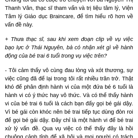
Thanh Vân, thạc sĩ tham vấn và trị liệu tâm lý, Viện
Tâm lý Giáo dục Braincare, để tìm hiểu rõ hơn về
vấn đề này.
+ Thưa thạc sĩ, sau khi xem đoạn clip về vụ việc
bạo lực ở Thái Nguyên, bà có nhận xét gì về hành
động của bé trai 6 tuổi trong vụ việc trên?
- Tôi cảm thấy vô cùng đau lòng và xót thương, sự
việc cũng đã để lại trong tôi rất nhiều trăn trở. Thật
khó để phân định hành vi của một đứa bé 6 tuổi là
hành vi có ý thức hay vô thức. Và có thể thấy hành
vi của bé trai 6 tuổi là cách bạn đấy gọi bé gái dậy.
Vì bé gái còn khóc nên bé trai tiếp tục dùng đòn roi
để gọi bé gái dậy. Đây chỉ là một hành vi để bé trai
xử lý vấn đề. Qua vụ việc có thể thấy đây là hồi
chuông cảnh tỉnh để xã hội và mọi người có trách