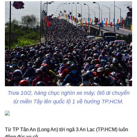
Trưa 10/2, hàng chục nghìn xe máy, ôtô di chuyển
từ miền Tây lên quốc lộ 1 về hướng TP.HCM.
Từ TP Tân An (Long An) tới ngã 3 An Lạc (TP.HCM) luôn
đông đúc xe cộ.