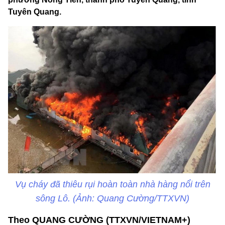
Tuyên Quang.
Vụ cháy đã thiêu rụi hoàn toàn nhà hàng nổi trên
sông Lô. (Ảnh: Quang Cường/TTXVN)
Theo QUANG CƯỜNG (TTXVN/VIETNAM+)