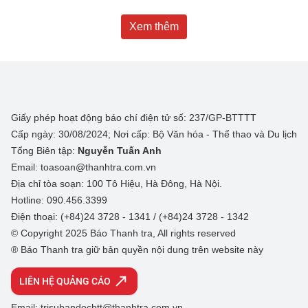
Xem thêm
Giấy phép hoạt động báo chí điện tử số: 237/GP-BTTTT
Cấp ngày: 30/08/2024; Nơi cấp: Bộ Văn hóa - Thể thao và Du lịch
Tổng Biên tập:
Nguyễn Tuấn Anh
Email: toasoan@thanhtra.com.vn
Địa chỉ tòa soạn: 100 Tô Hiệu, Hà Đông, Hà Nội.
Hotline: 090.456.3399
Điện thoại: (+84)24 3728 - 1341 / (+84)24 3728 - 1342
© Copyright 2025 Báo Thanh tra, All rights reserved
® Báo Thanh tra giữ bản quyền nội dung trên website này
LIÊN HỆ QUẢNG CÁO
Email: trisubandocbtt@thanhtra.com.vn