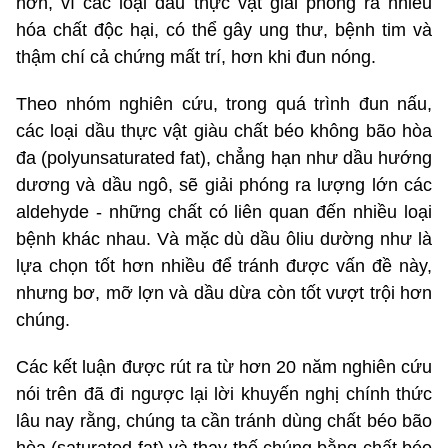
hơn, vì các loại dầu thực vật giải phóng ra nhiều
hóa chất độc hại, có thể gây ung thư, bệnh tim và
thậm chí cả chứng mất trí, hơn khi đun nóng.
Theo nhóm nghiên cứu, trong quá trình đun nấu,
các loại dầu thực vật giàu chất béo không bão hòa
đa (polyunsaturated fat), chẳng hạn như dầu hướng
dương và dầu ngô, sẽ giải phóng ra lượng lớn các
aldehyde - những chất có liên quan đến nhiều loại
bệnh khác nhau. Và mặc dù dầu ôliu dường như là
lựa chọn tốt hơn nhiều để tránh được vấn đề này,
nhưng bơ, mỡ lợn và dầu dừa còn tốt vượt trội hơn
chúng.
Các kết luận được rút ra từ hơn 20 năm nghiên cứu
nói trên đã đi ngược lại lời khuyến nghị chính thức
lâu nay rằng, chúng ta cần tránh dùng chất béo bão
hòa (saturated fat) và thay thế chúng bằng chất béo