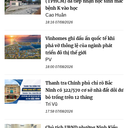
(TPHCM) đã tiếp nhận học sinh mắc
bệnh K vào học
Cao Huân
18:16 07/08/2026
Vinhomes ghi dấu ấn quốc tế khi
phá vỡ thông lệ của ngành phát
triển đô thị thế giới
PV
18:00 07/08/2026
Thanh tra Chính phủ chỉ rõ Bắc
Ninh có 322/570 cơ sở nhà đất dôi dư
bỏ trống trên 12 tháng
Trí Vũ
17:58 07/08/2026
Chủ tịch UBND phường Ninh Kiều