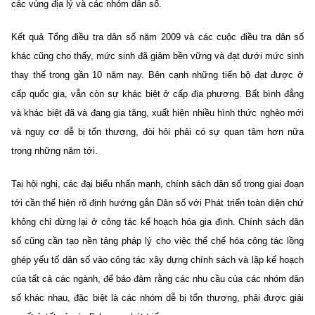
các vùng địa lý và các nhóm dân số.
Kết quả Tổng điều tra dân số năm 2009 và các cuộc điều tra dân số
khác cũng cho thấy, mức sinh đã giảm bền vững và đạt dưới mức sinh
thay thế trong gần 10 năm nay. Bên cạnh những tiến bộ đạt được ở
cấp quốc gia, vẫn còn sự khác biệt ở cấp địa phương. Bất bình đẳng
và khác biệt đã và đang gia tăng, xuất hiện nhiều hình thức nghèo mới
và nguy cơ dễ bị tổn thương, đòi hỏi phải có sự quan tâm hơn nữa
trong những năm tới.
Taị hội nghị, các đại biểu nhấn mạnh, chính sách dân số trong giai đoạn
tới cần thể hiện rõ định hướng gắn Dân số với Phát triển toàn diện chứ
không chỉ dừng lại ở công tác kế hoạch hóa gia đình. Chính sách dân
số cũng cần tạo nền tảng pháp lý cho việc thể chế hóa công tác lồng
ghép yếu tố dân số vào công tác xây dựng chính sách và lập kế hoạch
của tất cả các ngành, để bảo đảm rằng các nhu cầu của các nhóm dân
số khác nhau, đặc biệt là các nhóm dễ bị tổn thương, phải được giải