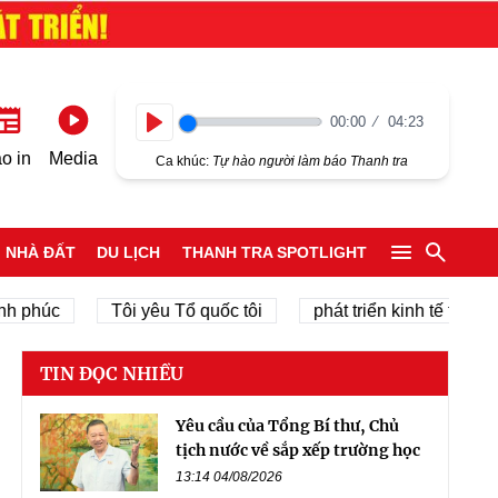
00:00
04:23
Play
o in
Media
Ca khúc:
Tự hào người làm báo Thanh tra
NHÀ ĐẤT
DU LỊCH
THANH TRA SPOTLIGHT
c
Tôi yêu Tổ quốc tôi
phát triển kinh tế tư nhân
TIN ĐỌC NHIỀU
Yêu cầu của Tổng Bí thư, Chủ
tịch nước về sắp xếp trường học
13:14 04/08/2026