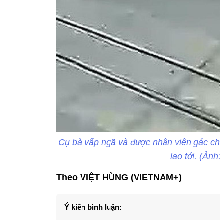
Cụ bà vấp ngã và được nhân viên gác ch
lao tới. (Ảnh
Theo VIỆT HÙNG (VIETNAM+)
Ý kiến bình luận: