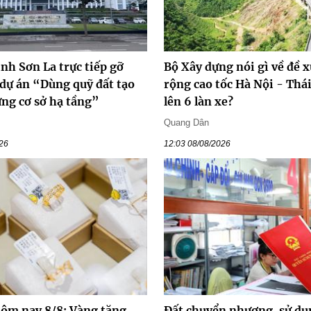
ỉnh Sơn La trực tiếp gỡ
Bộ Xây dựng nói gì về đề 
 dự án “Dùng quỹ đất tạo
rộng cao tốc Hà Nội - Thá
ựng cơ sở hạ tầng”
lên 6 làn xe?
Quang Dân
026
12:03 08/08/2026
hôm nay 8/8: Vàng tăng
Đất chuyển nhượng, sử dụ