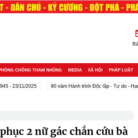
Bá
PHÒNG CHỐNG THAM NHŨNG
MEDIA
XÃ HỘI
PHÁP LUẬT
3/11/2025
80 năm Hành trình Độc lập - Tự do - Hạnh phú
phục 2 nữ gác chắn cứu bà