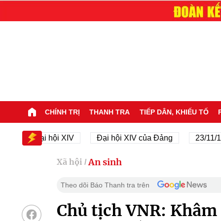
CHÍNH TRỊ
THANH TRA
TIẾP DÂN, KHIẾU TỐ
Đại hội XIV
Đại hội XIV của Đảng
23/11/1945 - 2
An sinh
Xã hội
/
Theo dõi Báo Thanh tra trên
Chủ tịch VNR: Khâm 