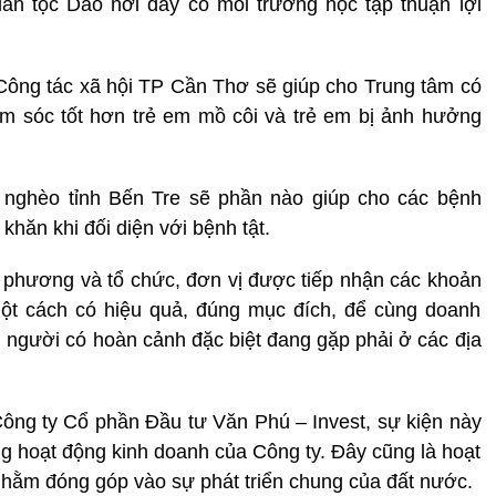
n tộc Dao nơi đây có môi trường học tập thuận lợi
Công tác xã hội TP Cần Thơ sẽ giúp cho Trung tâm có
ăm sóc tốt hơn trẻ em mồ côi và trẻ em bị ảnh hưởng
 nghèo tỉnh Bến Tre sẽ phần nào giúp cho các bệnh
hăn khi đối diện với bệnh tật.
ịa phương và tổ chức, đơn vị được tiếp nhận các khoản
ột cách có hiệu quả, đúng mục đích, để cùng doanh
người có hoàn cảnh đặc biệt đang gặp phải ở các địa
ng ty Cổ phần Đầu tư Văn Phú – Invest, sự kiện này
rong hoạt động kinh doanh của Công ty. Đây cũng là hoạt
hằm đóng góp vào sự phát triển chung của đất nước.