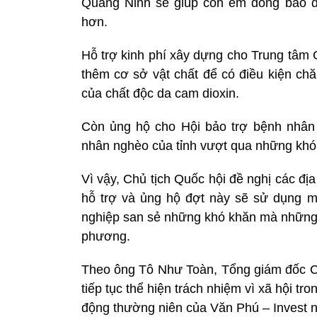
Quảng Ninh sẽ giúp con em đồng bào dâ
hơn.
Hỗ trợ kinh phí xây dựng cho Trung tâm 
thêm cơ sở vật chất để có điều kiện ch
của chất độc da cam dioxin.
Còn ủng hộ cho Hội bảo trợ bệnh nhân
nhân nghèo của tỉnh vượt qua những khó k
Vì vậy, Chủ tịch Quốc hội đề nghị các đ
hỗ trợ và ủng hộ đợt này sẽ sử dụng m
nghiệp san sẻ những khó khăn mà những 
phương.
Theo ông Tô Như Toàn, Tổng giám đốc Cô
tiếp tục thể hiện trách nhiệm vì xã hội t
động thường niên của Văn Phú – Invest n