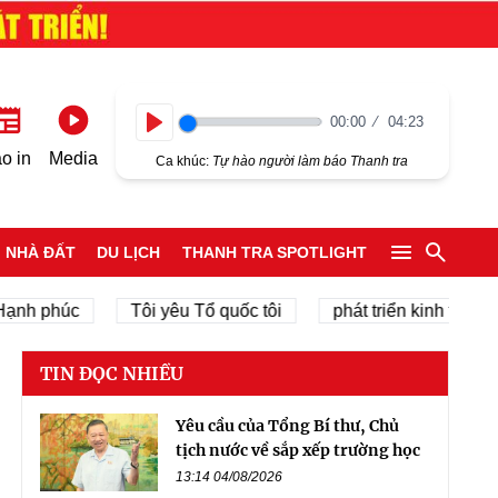
00:00
04:23
Play
o in
Media
Ca khúc:
Tự hào người làm báo Thanh tra
NHÀ ĐẤT
DU LỊCH
THANH TRA SPOTLIGHT
phúc
Tôi yêu Tổ quốc tôi
phát triển kinh tế tư nhân
TIN ĐỌC NHIỀU
Yêu cầu của Tổng Bí thư, Chủ
tịch nước về sắp xếp trường học
13:14 04/08/2026