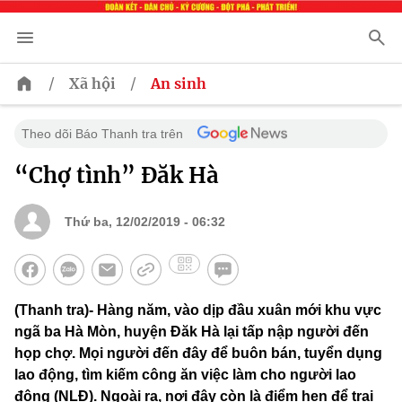
/
/
Xã hội
An sinh
Theo dõi Báo Thanh tra trên
“Chợ tình” Đăk Hà
Thứ ba, 12/02/2019 - 06:32
(Thanh tra)- Hàng năm, vào dịp đầu xuân mới khu vực
ngã ba Hà Mòn, huyện Đăk Hà lại tấp nập người đến
họp chợ. Mọi người đến đây để buôn bán, tuyển dụng
lao động, tìm kiếm công ăn việc làm cho người lao
động (NLĐ). Ngoài ra, nơi đây còn là điểm hẹn để trai