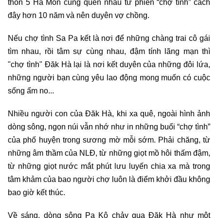
thôn 5 Hà Mòn cũng quen nhau từ phiên “chợ tình” cách
đây hơn 10 năm và nên duyên vợ chồng.
Nếu chợ tình Sa Pa kết là nơi để những chàng trai cô gái
tìm nhau, rồi tâm sự cùng nhau, đậm tính lãng mạn thì
"chợ tình" Đăk Hà lại là nơi kết duyên của những đôi lứa,
những người bạn cùng yêu lao động mong muốn có cuộc
sống ấm no...
Nhiều người con của Đăk Hà, khi xa quê, ngoài hình ảnh
dòng sông, ngọn núi vẫn nhớ như in những buổi “chợ tình”
của phố huyện trong sương mờ mỗi sớm. Phải chăng, từ
những âm thầm của NLĐ, từ những giọt mồ hôi thấm đậm,
từ những giọt nước mắt phút lưu luyến chia xa mà trong
tâm khảm của bao người chợ luôn là điểm khởi đầu không
bao giờ kết thúc.
Về sáng, dòng sông Pa Kô chảy qua Đăk Hà như một