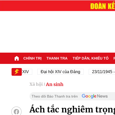
CHÍNH TRỊ
THANH TRA
TIẾP DÂN, KHIẾU TỐ
ại hội XIV
Đại hội XIV của Đảng
23/11/1945 - 23/11
An sinh
Xã hội
/
Theo dõi Báo Thanh tra trên
Ách tắc nghiêm trọn