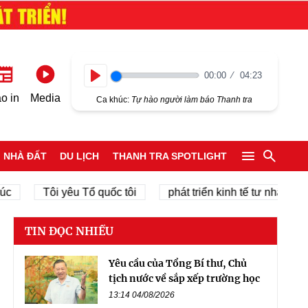
00:00
04:23
Play
o in
Media
Ca khúc:
Tự hào người làm báo Thanh tra
NHÀ ĐẤT
DU LỊCH
THANH TRA SPOTLIGHT
Tôi yêu Tổ quốc tôi
phát triển kinh tế tư nhân
chí
TIN ĐỌC NHIỀU
Yêu cầu của Tổng Bí thư, Chủ
tịch nước về sắp xếp trường học
13:14 04/08/2026