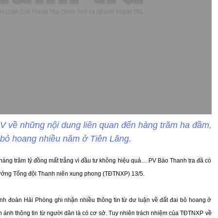
 PV về những nội dung liên quan đến hàng trăm ha đầm,
ị bỏ hoang nhiều năm ở Tiên Lãng.
à hàng trăm tỷ đồng mất trắng vì đầu tư không hiệu quả… PV Báo Thanh tra đã có
rưởng Tổng đội Thanh niên xung phong (TĐTNXP) 13/5.
nh đoàn Hải Phòng ghi nhận nhiều thông tin từ dư luận về đất đai bỏ hoang ở
 ánh thông tin từ người dân là có cơ sở. Tuy nhiên trách nhiệm của TĐTNXP về