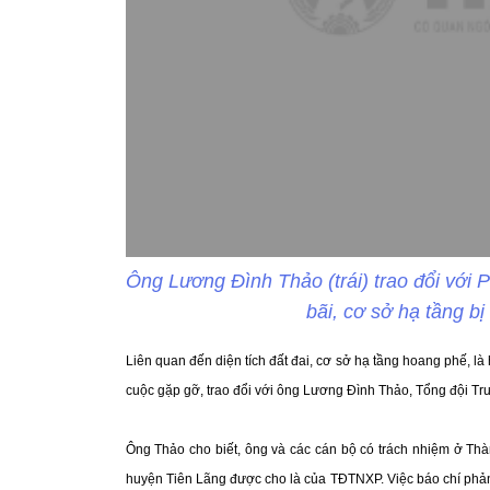
Ông Lương Đình Thảo (trái) trao đổi với
bãi, cơ sở hạ tầng b
Liên quan đến diện tích đất đai, cơ sở hạ tầng hoang phế, l
cuộc gặp gỡ, trao đổi với ông Lương Đình Thảo, Tổng đội T
Ông Thảo cho biết, ông và các cán bộ có trách nhiệm ở Thà
huyện Tiên Lãng được cho là của TĐTNXP. Việc báo chí phản