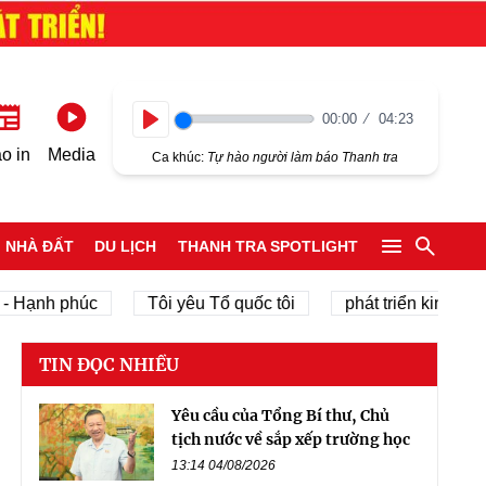
00:00
04:23
Play
o in
Media
Ca khúc:
Tự hào người làm báo Thanh tra
NHÀ ĐẤT
DU LỊCH
THANH TRA SPOTLIGHT
nh phúc
Tôi yêu Tổ quốc tôi
phát triển kinh tế tư nhâ
TIN ĐỌC NHIỀU
Yêu cầu của Tổng Bí thư, Chủ
tịch nước về sắp xếp trường học
13:14 04/08/2026