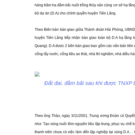
hàng trăm ha đầm bãi nuôi trồng thủy sản cùng cơ sở hạ tần
bộ dự án (D.A) cho chính quyền huyện Tiên Lãng.
Theo Biên bản bàn giao giữa Thành đoàn Hải Phòng, UBND
huyện Tiên Lãng tiếp nhận bàn giao toàn bộ D.A hạ tầng k
Quang). D.A được 2 bên bàn giao bao gồm các văn bản liên 
cống lấy nước, cống tiêu ao thải, nhà thí nghiệm, nhà điều hàn
Đất đai, đầm bãi sau khi được TNXP 
Theo ông Thảo, ngày 3/11/2001, Trung ương Đoàn có Quyết
như: Tạo vùng nuôi tôm nguyên liệu tập trung, phục vụ chế 
thanh niên chưa có việc làm đến lập nghiệp tại vùng D.A… C