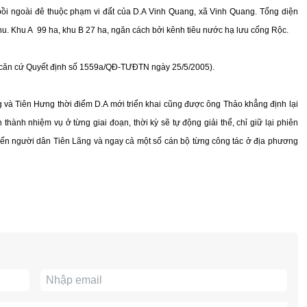
bồi ngoài đê thuộc phạm vi đất của D.A Vinh Quang, xã Vinh Quang. Tổng diện
khu. Khu A 99 ha, khu B 27 ha, ngăn cách bởi kênh tiêu nước hạ lưu cống Rộc.
 (căn cứ Quyết định số 1559a/QĐ-TƯĐTN ngày 25/5/2005).
 và Tiên Hưng thời điểm D.A mới triển khai cũng được ông Thảo khẳng định lại
hành nhiệm vụ ở từng giai đoạn, thời kỳ sẽ tự động giải thể, chỉ giữ lại phiên
hiến người dân Tiên Lãng và ngay cả một số cán bộ từng công tác ở địa phương