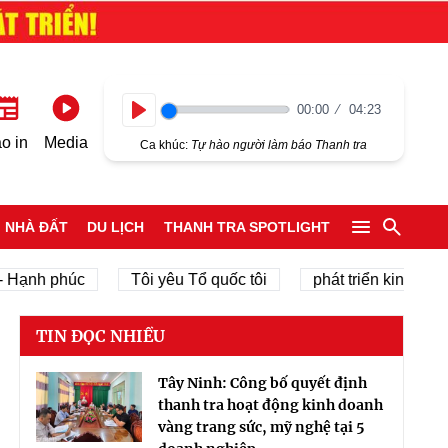
00:00
04:23
Play
o in
Media
Ca khúc:
Tự hào người làm báo Thanh tra
NHÀ ĐẤT
DU LỊCH
THANH TRA SPOTLIGHT
h phúc
Tôi yêu Tổ quốc tôi
phát triển kinh tế tư nhân
TIN ĐỌC NHIỀU
Tây Ninh: Công bố quyết định
thanh tra hoạt động kinh doanh
vàng trang sức, mỹ nghệ tại 5