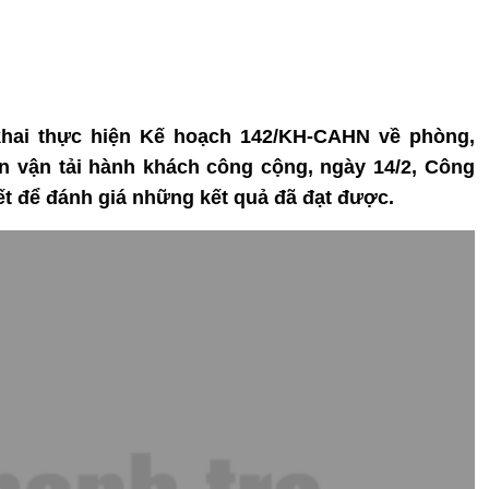
 khai thực hiện Kế hoạch 142/KH-CAHN về phòng,
n vận tải hành khách công cộng, ngày 14/2, Công
ết để đánh giá những kết quả đã đạt được.