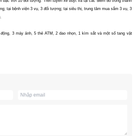
h bạc với 10 đối tượng. Trên tuyến xe buýt và tại các điểm đỗ trong thành
g; tại bệnh viện 3 vụ, 3 đối tượng; tại siêu thị, trung tâm mua sắm 3 vụ, 3
.
i động, 3 máy ảnh, 5 thẻ ATM, 2 dao nhọn, 1 kìm sắt và một số tang vật