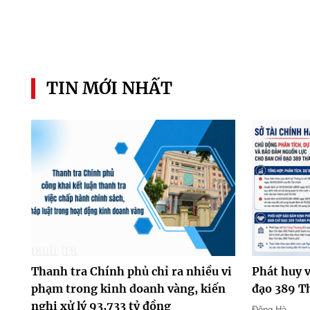
TIN MỚI NHẤT
Thanh tra Chính phủ chỉ ra nhiều vi
Phát huy v
phạm trong kinh doanh vàng, kiến
đạo 389 T
nghị xử lý 93,733 tỷ đồng
Đông Hà