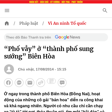
/
/
Pháp luật
Vì An ninh Tổ quốc
Theo dõi Báo Thanh tra trên
“Phố vẫy” ở “thành phố sung
sướng” Biên Hòa
Chủ nhật, 17/08/2014 - 15:15
Ở ngay trong thành phố Biên Hòa (Đồng Nai), hoạt
động của những cô gái “bán hoa” diễn ra công khai
và khá ngang nhiên. Người có nhu cầu chỉ cần chạy
xe “tà tà” tới nơi, thỏa thuận giá, tìm một “bãi đáp” và