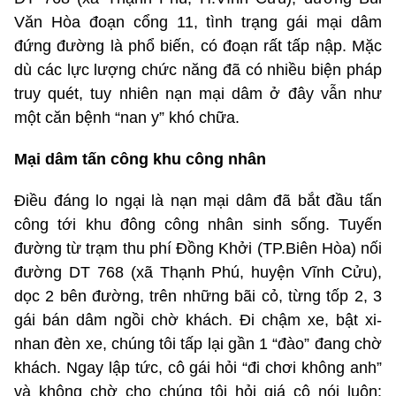
Văn Hòa đoạn cổng 11, tình trạng gái mại dâm
đứng đường là phổ biến, có đoạn rất tấp nập. Mặc
dù các lực lượng chức năng đã có nhiều biện pháp
truy quét, tuy nhiên nạn mại dâm ở đây vẫn như
một căn bệnh “nan y” khó chữa.
Mại dâm tấn công khu công nhân
Điều đáng lo ngại là nạn mại dâm đã bắt đầu tấn
công tới khu đông công nhân sinh sống. Tuyến
đường từ trạm thu phí Đồng Khởi (TP.Biên Hòa) nối
đường DT 768 (xã Thạnh Phú, huyện Vĩnh Cửu),
dọc 2 bên đường, trên những bãi cỏ, từng tốp 2, 3
gái bán dâm ngồi chờ khách. Đi chậm xe, bật xi-
nhan đèn xe, chúng tôi tấp lại gần 1 “đào” đang chờ
khách. Ngay lập tức, cô gái hỏi “đi chơi không anh”
và không chờ cho chúng tôi hỏi giá cô nói luôn: