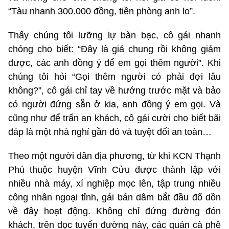
“Tàu nhanh 300.000 đồng, tiền phòng anh lo”.
Thấy chúng tôi lưỡng lự bàn bạc, cô gái nhanh
chóng cho biết: “Đây là giá chung rồi không giảm
được, các anh đồng ý để em gọi thêm người”. Khi
chúng tôi hỏi “Gọi thêm người có phải đợi lâu
không?”, cô gái chỉ tay về hướng trước mặt và bảo
có người đứng sẵn ở kia, anh đồng ý em gọi. Và
cũng như để trấn an khách, cô gái cười cho biết bãi
đáp là một nhà nghỉ gần đó và tuyệt đối an toàn…
Theo một người dân địa phương, từ khi KCN Thạnh
Phú thuộc huyện Vĩnh Cửu được thành lập với
nhiều nhà máy, xí nghiệp mọc lên, tập trung nhiều
công nhân ngoại tỉnh, gái bán dâm bắt đầu đổ dồn
về đây hoạt động. Không chỉ đứng đường đón
khách, trên dọc tuyến đường này, các quán cà phê