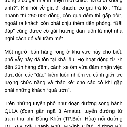
trong 2 cô gái nhanh nhẹn mời chào: “Đi chơi không
anh?”. Khi hỏi về giá đi khách, cô gái trả lời: “Tàu
nhanh thì 250.000 đồng, còn qua đêm thì gấp đôi”,
ngoài ra khách còn phải chịu thêm tiền phòng. “Bãi
đáp” cũng được cô gái hướng dẫn luôn là một nhà
nghỉ cách đó vài trăm mét…
Một người bán hàng rong ở khu vực này cho biết,
phố vẫy này đã tồn tại khá lâu. Họ hoạt động từ 7h
đến 23h hàng đêm, cánh xe ôm vừa đảm nhận việc
đưa đón các “đào” kiêm luôn nhiệm vụ cảnh giới lực
lượng chức năng và “bảo kê” cho các cô khi gặp
phải những khách “quá trớn”.
Trên những tuyến phố như đoạn đường song hành
QL1A (đoạn gần ngã 3 Amata), tuyến đường từ
trạm thu phí Đồng Khởi (TP.Biên Hòa) nối đường
DT 768 (xã Thạnh Phú, H.Vĩnh Cửu), đường Bùi