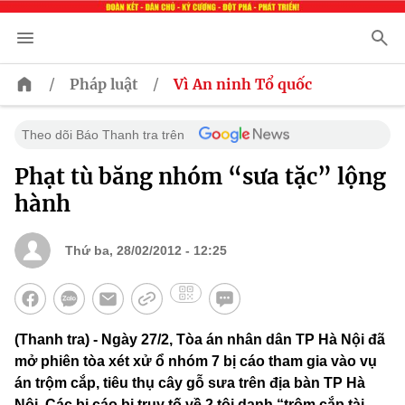
/
/
Pháp luật
Vì An ninh Tổ quốc
Theo dõi Báo Thanh tra trên
Phạt tù băng nhóm “sưa tặc” lộng
hành
Thứ ba, 28/02/2012 - 12:25
(Thanh tra) - Ngày 27/2, Tòa án nhân dân TP Hà Nội đã
mở phiên tòa xét xử ổ nhóm 7 bị cáo tham gia vào vụ
án trộm cắp, tiêu thụ cây gỗ sưa trên địa bàn TP Hà
Nội. Các bị cáo bị truy tố về 2 tội danh “trộm cắp tài