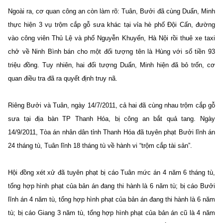
Ngoài ra, cơ quan công an còn làm rõ: Tuân, Bưởi đã cùng Duẩn, Minh
thực hiện 3 vụ trộm cắp gỗ sưa khác tại vỉa hè phố Đội Cấn, đường
vào công viên Thủ Lệ và phố Nguyễn Khuyến, Hà Nội rồi thuê xe taxi
chở về Ninh Bình bán cho một đối tượng tên là Hùng với số tiền 93
triệu đồng. Tuy nhiên, hai đối tượng Duẩn, Minh hiện đã bỏ trốn, cơ
quan điều tra đã ra quyết định truy nã.
Riêng Bưởi và Tuân, ngày 14/7/2011, cả hai đã cùng nhau trộm cắp gỗ
sưa tại địa bàn TP Thanh Hóa, bị công an bắt quả tang. Ngày
14/9/2011, Tòa án nhân dân tỉnh Thanh Hóa đã tuyên phạt Bưởi lĩnh án
24 tháng tù, Tuân lĩnh 18 tháng tù về hành vi “trộm cắp tài sản”.
Hội đồng xét xử đã tuyên phạt bị cáo Tuân mức án 4 năm 6 tháng tù,
tổng hợp hình phạt của bản án đang thi hành là 6 năm tù; bị cáo Bưởi
lĩnh án 4 năm tù, tổng hợp hình phạt của bản án đang thi hành là 6 năm
tù; bị cáo Giang 3 năm tù, tổng hợp hình phạt của bản án cũ là 4 năm