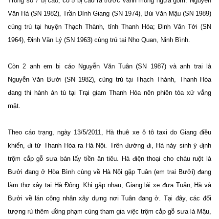
Trong số 7 bị cáo, có 5 bị cáo ra trước vành móng ngựa gồm: Nguyễn
Văn Hà (SN 1982), Trần Đình Giang (SN 1974), Bùi Văn Mậu (SN 1989)
cùng trú tại huyện Thạch Thành, tỉnh Thanh Hóa; Đinh Văn Tới (SN
1964), Đinh Văn Lý (SN 1963) cùng trú tại Nho Quan, Ninh Bình.
Còn 2 anh em bị cáo Nguyễn Văn Tuân (SN 1987) và anh trai là
Nguyễn Văn Bưởi (SN 1982), cùng trú tại Thạch Thành, Thanh Hóa
đang thi hành án tù tại Trại giam Thanh Hóa nên phiên tòa xử vắng
mặt.
Theo cáo trạng, ngày 13/5/2011, Hà thuê xe ô tô taxi do Giang điều
khiển, đi từ Thanh Hóa ra Hà Nội. Trên đường đi, Hà nảy sinh ý định
trộm cắp gỗ sưa bán lấy tiền ăn tiêu. Hà điện thoại cho cháu ruột là
Bưởi đang ở Hòa Bình cùng về Hà Nội gặp Tuân (em trai Bưởi) đang
làm thợ xây tại Hà Đông. Khi gặp nhau, Giang lái xe đưa Tuân, Hà và
Bưởi về lán công nhân xây dựng nơi Tuân đang ở. Tại đây, các đối
tượng rủ thêm đồng phạm cùng tham gia việc trộm cắp gỗ sưa là Mậu,