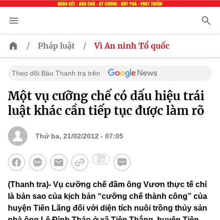
/
/
Pháp luật
Vì An ninh Tổ quốc
Theo dõi Báo Thanh tra trên
Một vụ cưỡng chế có dấu hiệu trái
luật khác cần tiếp tục được làm rõ
Thứ ba, 21/02/2012 - 07:05
(Thanh tra)- Vụ cưỡng chế đầm ông Vươn thực tế chỉ
là bản sao của kịch bản “cưỡng chế thành công” của
huyện Tiên Lãng đối với diện tích nuôi trồng thủy sản
nhà ông Lê Đình Thảo ở xã Tiên Thắng, huyên Tiên