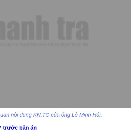
n quan nội dung KN,TC của ông Lê Minh Hải.
” trước bản án