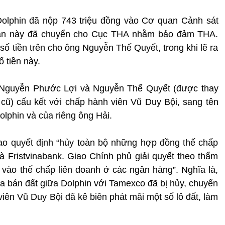
 Dolphin đã nộp 743 triệu đồng vào Cơ quan Cảnh sát
 quan này đã chuyển cho Cục THA nhằm bảo đảm THA.
ố tiền trên cho ông Nguyễn Thế Quyết, trong khi lẽ ra
ố tiền này.
ù, Nguyễn Phước Lợi và Nguyễn Thế Quyết (được thay
ũ) cấu kết với chấp hành viên Vũ Duy Bội, sang tên
olphin và của riêng ông Hải.
ao quyết định “hủy toàn bộ những hợp đồng thế chấp
 Fristvinabank. Giao Chính phủ giải quyết theo thẩm
ào thế chấp liên doanh ở các ngân hàng”. Nghĩa là,
ua bán đất giữa Dolphin với Tamexco đã bị hủy, chuyển
iên Vũ Duy Bội đã kê biên phát mãi một số lô đất, làm