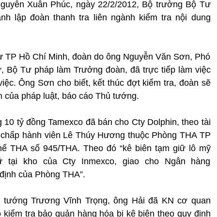
Nguyễn Xuân Phúc, ngày 22/2/2012, Bộ trưởng Bộ Tư
h lập đoàn thanh tra liên ngành kiểm tra nội dung
sự TP Hồ Chí Minh, đoàn do ông Nguyễn Văn Sơn, Phó
Bộ Tư pháp làm Trưởng đoàn, đã trực tiếp làm việc
iệc. Ông Sơn cho biết, kết thúc đợt kiểm tra, đoàn sẽ
nh của pháp luật, báo cáo Thủ tướng.
g 10 tỷ đồng Tamexco đã bán cho Cty Dolphin, theo tài
9, chấp hành viên Lê Thúy Hương thuộc Phòng THA TP
hế THA số 945/THA. Theo đó “kê biên tạm giữ lô mỹ
ữ tại kho của Cty Inmexco, giao cho Ngân hàng
 định của Phòng THA”.
ủ tướng Trương Vĩnh Trọng, ông Hải đã KN cơ quan
kiểm tra bảo quản hàng hóa bị kê biên theo quy định