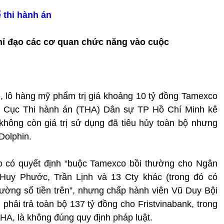
 thi hành án
ỉ đạo các cơ quan chức năng vào cuộc
n, lô hàng mỹ phẩm trị giá khoảng 10 tỷ đồng Tamexco
ên Cục Thi hành án (THA) Dân sự TP Hồ Chí Minh kê
hông còn giá trị sử dụng đã tiêu hủy toàn bộ nhưng
Dolphin.
o có quyết định “buộc Tamexco bồi thường cho Ngân
 Huy Phước, Trần Lịnh và 13 Cty khác (trong đó có
thường số tiền trên”, nhưng chấp hành viên Vũ Duy Bội
phải trả toàn bộ 137 tỷ đồng cho Fristvinabank, trong
THA, là không đúng quy định pháp luật.