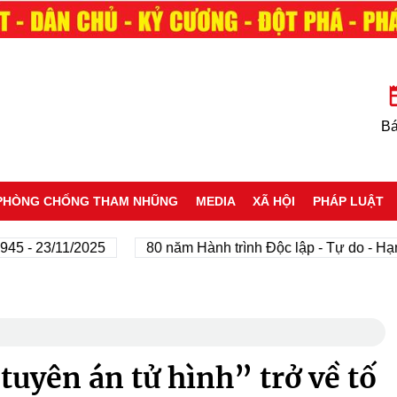
Bá
PHÒNG CHỐNG THAM NHŨNG
MEDIA
XÃ HỘI
PHÁP LUẬT
- 23/11/2025
80 năm Hành trình Độc lập - Tự do - Hạnh 
tuyên án tử hình” trở về tố