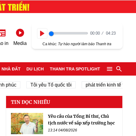
00:00
04:23
Play
o in
Media
Ca khúc:
Tự hào người làm báo Thanh tra
NHÀ ĐẤT
DU LỊCH
THANH TRA SPOTLIGHT
phúc
Tôi yêu Tổ quốc tôi
phát triển kinh tế tư nhân
TIN ĐỌC NHIỀU
Yêu cầu của Tổng Bí thư, Chủ
tịch nước về sắp xếp trường học
13:14 04/08/2026