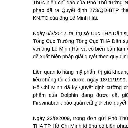
Thực hiện chỉ đạo của Phó Thủ tướng 
pháp đã ra Quyết định 273/QĐ-BTP thàn
KN,TC của ông Lê Minh Hải.
Ngày 6/3/2012, tại trụ sở Cục THA Dân 
Tổng Cục Trưởng Tổng Cục THA Dân sự, 
với ông Lê Minh Hải và có biên bản làm v
đề xuất biện pháp giải quyết theo quy đị
Liên quan lô hàng mỹ phẩm trị giá khoản
liệu chúng tôi có được, ngày 18/11/199
Hồ Chí Minh đã ký Quyết định cưỡng c
phẩm của Dolphin đang được cất gi
Firsvinabank bảo quản cất giữ chờ quyết
Ngày 22/8/2009, trong đơn gửi Phó Th
THA TP Hồ Chí Minh không có biện pháp 