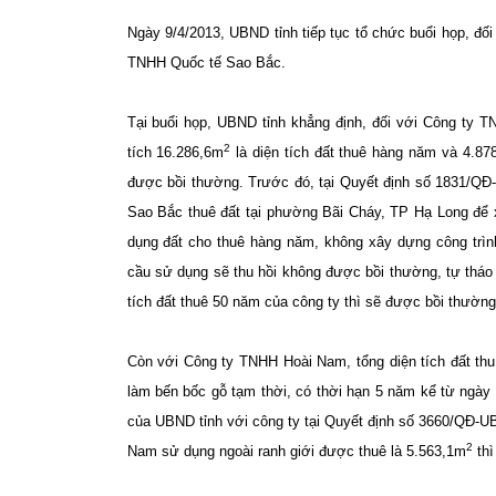
Ngày 9/4/2013, UBND tỉnh tiếp tục tổ chức buổi họp, đối
TNHH Quốc tế Sao Bắc.
Tại buổi họp, UBND tỉnh khẳng định, đối với Công ty T
2
tích 16.286,6m
là diện tích đất thuê hàng năm và 4.87
được bồi thường. Trước đó, tại Quyết định số 1831/Q
Sao Bắc thuê đất tại phường Bãi Cháy, TP Hạ Long để xây
dụng đất cho thuê hàng năm, không xây dựng công trìn
cầu sử dụng sẽ thu hồi không được bồi thường, tự tháo 
tích đất thuê 50 năm của công ty thì sẽ được bồi thường,
Còn với Công ty TNHH Hoài Nam, tổng diện tích đất thu
làm bến bốc gỗ tạm thời, có thời hạn 5 năm kể từ ngày
của UBND tỉnh với công ty tại Quyết định số 3660/QĐ-
2
Nam sử dụng ngoài ranh giới được thuê là 5.563,1m
thì