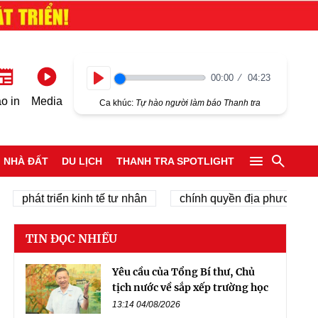
00:00
04:23
Play
o in
Media
Ca khúc:
Tự hào người làm báo Thanh tra
NHÀ ĐẤT
DU LỊCH
THANH TRA SPOTLIGHT
phát triển kinh tế tư nhân
chính quyền địa phương 2 cấp
TIN ĐỌC NHIỀU
Yêu cầu của Tổng Bí thư, Chủ
tịch nước về sắp xếp trường học
13:14 04/08/2026