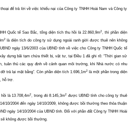
 thoại để trả lời về việc khiếu nại của Công ty TNHH Hoài Nam và Công ty
2
NHH Quốc tế Sao Bắc, tổng diện tích thu hồi là 22.860,9m
, thì phần diện
2
8m
là diện tích do công ty sử dụng ngoài ranh giới được thuê nên không
Đ-UBND ngày 13/6/2003 của UBND tỉnh về việc cho Công ty TNHH Quốc tế
 dựng bãi tạm chứa thiết bị, vật tư, tại Điều 1 đã ghi rõ: “Thời gian sử
h, tuân thủ các quy định về cảnh quan môi trường, khi Nhà nước có nhu
2
dỡ trả lại mặt bằng”. Còn phần diện tích 1.696,1m
là một phần trong diện
 hỗ trợ.
2
2
 hồi là 13.708,4m
, trong đó 8.145,3m
được UBND tỉnh cho công ty thuê
 14/10/2004 đến ngày 14/10/2009, không được bồi thường theo thỏa thuận
UBND ngày 14/10/2004 của UBND tỉnh. Đối với phần đất Công ty TNHH Hoài
 sẽ không được bồi thường.