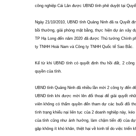
công nghiệp Cái Lân được UBND tỉnh phê duyệt tại Quy
Ngày 21/10/2010, UBND tỉnh Quảng Ninh đã ra Quyết đị
bồi thường, giải phóng mặt bằng, thực hiện dự án xây d
TP Hạ Long đến năm 2020 đã được Thủ tướng Chính phủ 
ty TNHH Hoài Nam và Công ty TNHH Quốc tế Sao Bắc.
Kể từ khi UBND tỉnh có quyết định thu hồi đất, 2 công
quyền của tỉnh.
UBND tỉnh Quảng Ninh đã nhiều lần mời 2 công ty đến để t
UBND tỉnh khi được mời lên đối thoại để giải quyết n
viên không có thẩm quyền đến tham dự các buổi đối th
tình trạng khiếu nại liên tục của 2 doanh nghiệp này, k
của tỉnh cũng như ảnh hưởng, làm chậm tiến độ của dự
gặp không ít khó khăn, thiệt hại về kinh tế do việc triển 