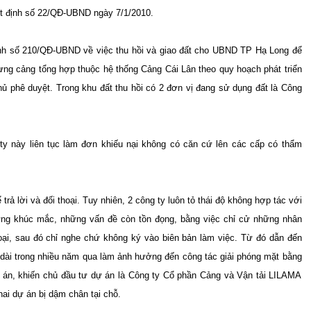
ết định số 22/QĐ-UBND ngày 7/1/2010.
nh số 210/QĐ-UBND về việc thu hồi và giao đất cho UBND TP Hạ Long để
ựng cảng tổng hợp thuộc hệ thống Cảng Cái Lân theo quy hoạch phát triển
phê duyệt. Trong khu đất thu hồi có 2 đơn vị đang sử dụng đất là Công
 ty này liên tục làm đơn khiếu nại không có căn cứ lên các cấp có thẩm
rả lời và đối thoại. Tuy nhiên, 2 công ty luôn tỏ thái độ không hợp tác với
hững khúc mắc, những vấn đề còn tồn đọng, bằng việc chỉ cử những nhân
oại, sau đó chỉ nghe chứ không ký vào biên bản làm việc. Từ đó dẫn đến
éo dài trong nhiều năm qua làm ảnh hưởng đến công tác giải phóng mặt bằng
 án, khiến chủ đầu tư dự án là Công ty Cổ phần Cảng và Vận tải LILAMA
khai dự án bị dậm chân tại chỗ.