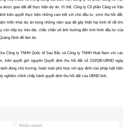
 được giao đất để thực hiện dự án. Vì thế, Công ty Cổ phần Cảng và Vận
inh kiên quyết thực hiện những cam kết với chủ đầu tư, sớm thu hồi đất,
ậm triển khai dự án trong những năm qua đã gây thiệt hại kinh tế rất lớn
y còn tiếp tục kéo dài, chắc chắn sẽ ảnh hưởng đến tình hình đầu tư của
 Quảng Ninh để làm ăn.
g giữa Công ty TNHH Quốc tế Sao Bắc và Công ty TNHH Hoài Nam với các
ận, kiên quyết giữ nguyên Quyết định thu hồi đất số 210/QĐ-UBND ngày
hành đúng chủ trương, hoàn toàn phù hợp với quy định của pháp luật hiện
ty nghiêm chỉnh chấp hành quyết định thu hồi đất của UBND tỉnh.