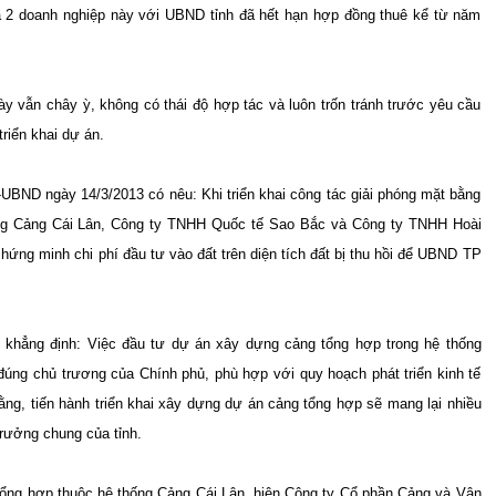
a 2 doanh nghiệp này với UBND tỉnh đã hết hạn hợp đồng thuê kể từ năm
ày vẫn chây ỳ, không có thái độ hợp tác và luôn trốn tránh trước yêu cầu
riển khai dự án.
BND ngày 14/3/2013 có nêu: Khi triển khai công tác giải phóng mặt bằng
ống Cảng Cái Lân, Công ty TNHH Quốc tế Sao Bắc và Công ty TNHH Hoài
ứng minh chi phí đầu tư vào đất trên diện tích đất bị thu hồi để UBND TP
 khẳng định: Việc đầu tư dự án xây dựng cảng tổng hợp trong hệ thống
đúng chủ trương của Chính phủ, phù hợp với quy hoạch phát triển kinh tế
bằng, tiến hành triển khai xây dựng dự án cảng tổng hợp sẽ mang lại nhiều
trưởng chung của tỉnh.
tổng hợp thuộc hệ thống Cảng Cái Lân, hiện Công ty Cổ phần Cảng và Vận