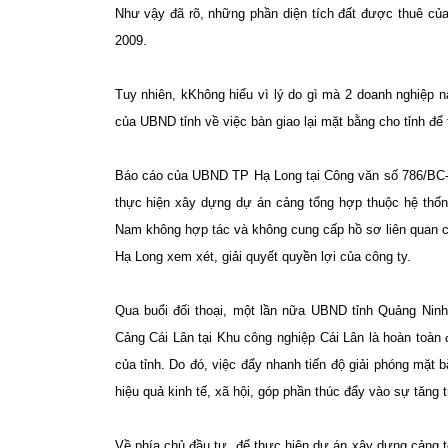
Như vậy đã rõ, những phần diện tích đất được thuê củ
2009.
Tuy nhiên, kKhông hiểu vì lý do gì mà 2 doanh nghiệp n
của UBND tỉnh về việc bàn giao lại mặt bằng cho tỉnh để t
Báo cáo của UBND TP Hạ Long tại Công văn số 786/BC-U
thực hiện xây dựng dự án cảng tổng hợp thuộc hệ th
Nam không hợp tác và không cung cấp hồ sơ liên quan ch
Hạ Long xem xét, giải quyết quyền lợi của công ty.
Qua buổi đối thoại, một lần nữa UBND tỉnh Quảng Ninh
Cảng Cái Lân tại Khu công nghiệp Cái Lân là hoàn toàn 
của tỉnh. Do đó, việc đẩy nhanh tiến độ giải phóng mặt 
hiệu quả kinh tế, xã hội, góp phần thúc đẩy vào sự tăng 
Về phía chủ đầu tư, để thực hiện dự án xây dựng cảng 