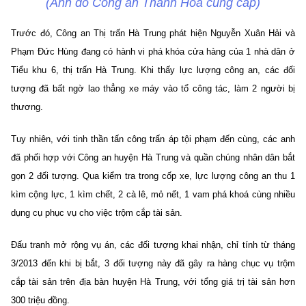
(Ảnh do Công an Thanh Hóa cung cấp)
Trước đó, Công an Thị trấn Hà Trung phát hiện Nguyễn Xuân Hải và
Phạm Đức Hùng đang có hành vi phá khóa cửa hàng của 1 nhà dân ở
Tiểu khu 6, thị trấn Hà Trung. Khi thấy lực lượng công an, các đối
tượng đã bất ngờ lao thẳng xe máy vào tổ công tác, làm 2 người bị
thương.
Tuy nhiên, với tinh thần tấn công trấn áp tội phạm đến cùng, các anh
đã phối hợp với Công an huyện Hà Trung và quần chúng nhân dân bắt
gọn 2 đối tượng. Qua kiểm tra trong cốp xe, lực lượng công an thu 1
kìm cộng lực, 1 kìm chết, 2 cà lê, mỏ nết, 1 vam phá khoá cùng nhiều
dụng cụ phục vụ cho việc trộm cắp tài sản.
Đấu tranh mở rộng vụ án, các đối tượng khai nhận, chỉ tính từ tháng
3/2013 đến khi bị bắt, 3 đối tượng này đã gây ra hàng chục vụ trộm
cắp tài sản trên địa bàn huyện Hà Trung, với tổng giá trị tài sản hơn
300 triệu đồng.