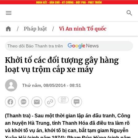
/
/
Pháp luật
Vì An ninh Tổ quốc
Theo dõi Báo Thanh tra trên
Khởi tố các đối tượng gây hàng
loạt vụ trộm cắp xe máy
Thứ năm, 08/05/2014 - 08:51
(Thanh tra) - Sau một thời gian lập án đấu tranh, Công
an huyện Hà Trung, tỉnh Thanh Hóa đã điều tra làm rõ
và khởi tố vụ án, khởi tố bị can, bắt tạm giam Nguyễn
Xuân Hải (sinh năm 1974); Phạm Đức Hùng (sinh năm