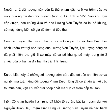
Ngoài ra, 2 đối tượng này còn là thủ phạm gây ra 5 vụ trộm cắp xe
máy của người dân dọc tuyến Quốc lộ 1A, tỉnh lộ 522. Sau khi trộm
cắp được, bọn chúng đưa về cho Lương Văn Tuyến cà lại số khung,
số máy, dùng biển số giả để đem đi tiêu thụ.
Công an huyện Hà Trung phối hợp với Công an thị xã Tam Điệp tiến
hành khám xét tại nhà riêng của Lương Văn Tuyến, lực lượng công an
đã phát hiện, thu giữ 6 xe máy đã cà số khung, số máy, trong đó 2
chiếc của bị hại tại địa bàn thị trấn Hà Trung.
Được biết, đây là những đối tượng cộm cán, đều có tiền án, tiền sự và
nghiện ma tuý, riêng đối tượng Phạm Đức Hùng đã có 2 tiền án về các
tội mua bán, vận chuyển trái phép chất ma tuý và trộm cắp tài sản.
Hiện Công an huyện Hà Trung đã khởi tố vụ án, bắt tạm giam đối với
Nguyễn Xuân Hải, Phạm Đức Hùng và Lương Văn Tuyến về các hành