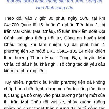
một đối tượng khác không biết tên. Ảnh: Công an
Hoà Bình cung cấp
Theo đó, vào 7 giờ 30 phút, ngày 16/6, tại km
04+700 Quốc lộ 15 thuộc địa phận Tiểu khu 2, thị
trấn Mai Châu (Mai Châu), tổ tuần tra kiểm soát Đội
Cảnh sát giao thông trật tự, Công an huyện Mai
Châu trong khi làm nhiệm vụ đã phát hiện 1
phương tiện xe môtô BKS 36K1- 102.14 điều khiển
theo hướng Thanh Hoá - Tòng Đậu, huyện Mai
Châu có dấu hiệu khả nghi. Tổ công tác đã yêu cầu
kiểm tra phương tiện.
Tuy nhiên, người điều khiển phương tiện đã không
chấp hành hiệu lệnh dừng xe của tổ công tác, tiếp
tục tăng ga bỏ chạy vào phía đường nội thị mới của
thị trấn Mai Châu rồi vứt xe, nhảy xuống ruộng
nhằm bỏ chạy thoát thân nhưng đã bị tổ công tác