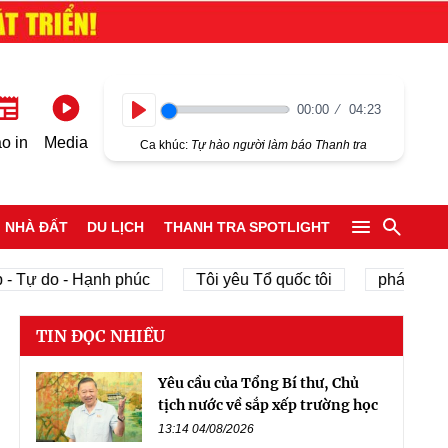
00:00
04:23
Play
o in
Media
Ca khúc:
Tự hào người làm báo Thanh tra
NHÀ ĐẤT
DU LỊCH
THANH TRA SPOTLIGHT
ự do - Hạnh phúc
Tôi yêu Tổ quốc tôi
phát triển kinh
TIN ĐỌC NHIỀU
Yêu cầu của Tổng Bí thư, Chủ
tịch nước về sắp xếp trường học
13:14 04/08/2026