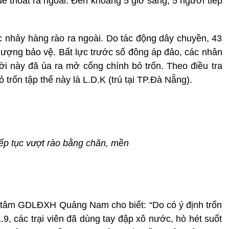
ể thoát ra ngoài. Đến khoảng 5 giờ sáng, 5 người tiếp
ục nhảy hàng rào ra ngoài. Do tác động dây chuyền, 43
 lượng bảo vệ. Bất lực trước số đông áp đảo, các nhân
i này đã ùa ra mở cổng chính bỏ trốn. Theo điều tra
trốn tập thể này là L.D.K (trú tại TP.Đà Nẵng).
iếp tục vượt rào bằng chăn, mền
tâm GDLĐXH Quảng Nam cho biết: “Do có ý định trốn
.9, các trại viên đã dùng tay đập xô nước, hò hét suốt