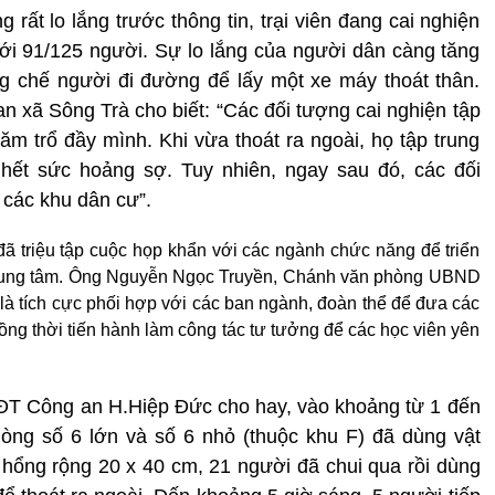
rất lo lắng trước thông tin, trại viên đang cai nghiện
 với 91/125 người. Sự lo lắng của người dân càng tăng
ng chế người đi đường để lấy một xe máy thoát thân.
xã Sông Trà cho biết: “Các đối tượng cai nghiện tập
xăm trổ đầy mình. Khi vừa thoát ra ngoài, họ tập trung
 hết sức hoảng sợ. Tuy nhiên, ngay sau đó, các đối
 các khu dân cư”.
 triệu tập cuộc họp khẩn với các ngành chức năng để triển
về trung tâm. Ông Nguyễn Ngọc Truyền, Chánh văn phòng UBND
là tích cực phối hợp với các ban ngành, đoàn thể để đưa các
Đồng thời tiến hành làm công tác tư tưởng để các học viên yên
ĐT Công an H.Hiệp Đức cho hay, vào khoảng từ 1 đến
hòng số 6 lớn và số 6 nhỏ (thuộc khu F) đã dùng vật
 hổng rộng 20 x 40 cm, 21 người đã chui qua rồi dùng