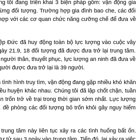
g tôi đang triển khai 3 biện pháp gồm: vận động gia
 từng đối tượng. Trường hợp gia đình bao che, các đối
i hợp với các cơ quan chức năng cưỡng chế để đưa về
iệp Đức đã huy động toàn bộ lực lượng vào cuộc vây
ngày 21.9, 18 đối tượng đã được đưa trở lại trung tâm.
người thân, thuyết phục, lực lượng an ninh đã đưa về
ười được đưa trở lại là 39 người.
 tình hình truy tìm, vận động đang gặp nhiều khó khăn
hiều huyện khác nhau. Chúng tôi đã lập chốt chặn, tuần
n trốn trở về trại trong thời gian sớm nhất. Lực lượng
, đề phòng các đối tượng bỏ trốn khỏi gây nguy hiểm
rung tâm này liên tục xảy ra các tình huống bất ổn.
ự tử sau 3 ngày vào trung tâm. Tiếp đó, lại xảy ra việc