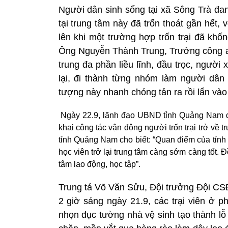
Người dân sinh sống tại xã Sông Trà đang 
tại trung tâm này đã trốn thoát gần hết,
lên khi một trường hợp trốn trại đã khố
Ông Nguyễn Thành Trung, Trưởng công an 
trung đa phần liều lĩnh, đầu trọc, người 
lại, đi thành từng nhóm làm người dân
tượng này nhanh chóng tản ra rồi lẩn vào
Ngày 22.9, lãnh đạo UBND tỉnh Quảng Nam đã
khai công tác vận động người trốn trại trở 
tỉnh Quảng Nam cho biết: “Quan điểm của tỉnh 
học viên trở lại trung tâm càng sớm càng tốt. 
tâm lao động, học tập”.
Trung tá Võ Văn Sửu, Đội trưởng Đội CS
2 giờ sáng ngày 21.9, các trại viên ở p
nhọn đục tường nhà vệ sinh tạo thành lỗ