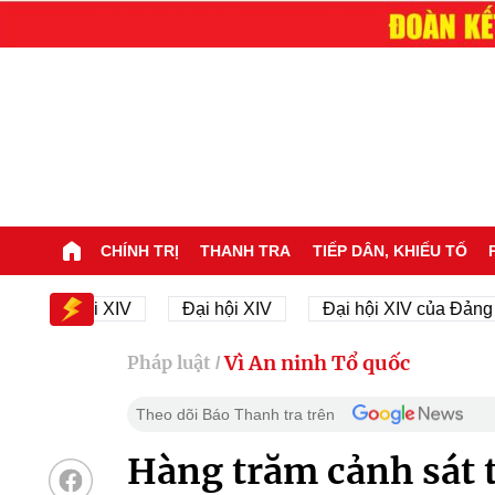
CHÍNH TRỊ
THANH TRA
TIẾP DÂN, KHIẾU TỐ
Đại hội XIV
Đại hội XIV
Đại hội XIV của Đảng
Vì An ninh Tổ quốc
Pháp luật
/
Theo dõi Báo Thanh tra trên
Hàng trăm cảnh sát 