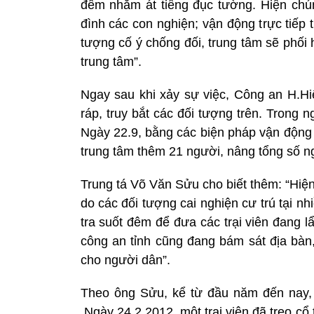
đêm nhằm át tiếng đục tường. Hiện chún
đình các con nghiện; vận động trực tiếp
tượng cố ý chống đối, trung tâm sẽ phố
trung tâm”.
Ngay sau khi xảy sự việc, Công an H.H
ráp, truy bắt các đối tượng trên. Trong 
Ngày 22.9, bằng các biện pháp vận động 
trung tâm thêm 21 người, nâng tổng số ng
Trung tá Võ Văn Sửu cho biết thêm: “Hiện
do các đối tượng cai nghiện cư trú tại n
tra suốt đêm để đưa các trại viên đang lẩ
công an tỉnh cũng đang bám sát địa bàn
cho người dân”.
Theo ông Sửu, kể từ đầu năm đến nay, t
Ngày 24.2.2012, một trại viên đã treo cổ t