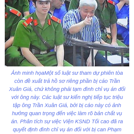
Ảnh minh họaMột số luật sư tham dự phiên tòa
còn đề xuất trả hồ sơ riêng phần bị cáo Trần
Xuân Giá, chứ không phải tạm đình chỉ vụ án đối
với ông này. Các luật sư kiến nghị tiếp tục triệu
tập ông Trần Xuân Giá, bởi bị cáo này có ảnh
hưởng quan trọng đến việc làm rõ bản chất vụ
án. Phân tích sự việc Viện KSND Tối cao đã ra
quyết định đình chỉ vụ án đối với bị can Phạm