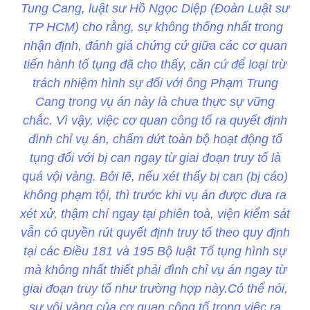
Tung Cang, luật sư Hồ Ngọc Diệp (Đoàn Luật sư
TP HCM) cho rằng, sự không thống nhất trong
nhận định, đánh giá chứng cứ giữa các cơ quan
tiến hành tố tụng đã cho thấy, căn cứ để loại trừ
trách nhiệm hình sự đối với ông Phạm Trung
Cang trong vụ án này là chưa thực sự vững
chắc. Vì vậy, việc cơ quan công tố ra quyết định
đình chỉ vụ án, chấm dứt toàn bộ hoạt động tố
tụng đối với bị can ngay từ giai đoạn truy tố là
quá vội vàng. Bởi lẽ, nếu xét thấy bị can (bị cáo)
không phạm tội, thì trước khi vụ án được đưa ra
xét xử, thậm chí ngay tại phiên toà, viện kiểm sát
vẫn có quyền rút quyết định truy tố theo quy định
tại các Điều 181 và 195 Bộ luật Tố tụng hình sự
mà không nhất thiết phải đình chỉ vụ án ngay từ
giai đoạn truy tố như trường hợp này.Có thể nói,
sự vội vàng của cơ quan công tố trong việc ra