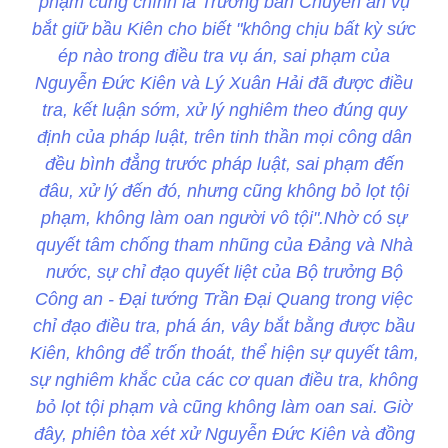
phạm cũng chính là Trưởng ban Chuyên án vụ
bắt giữ bầu Kiên cho biết "không chịu bất kỳ sức
ép nào trong điều tra vụ án, sai phạm của
Nguyễn Đức Kiên và Lý Xuân Hải đã được điều
tra, kết luận sớm, xử lý nghiêm theo đúng quy
định của pháp luật, trên tinh thần mọi công dân
đều bình đẳng trước pháp luật, sai phạm đến
đâu, xử lý đến đó, nhưng cũng không bỏ lọt tội
phạm, không làm oan người vô tội".Nhờ có sự
quyết tâm chống tham nhũng của Đảng và Nhà
nước, sự chỉ đạo quyết liệt của Bộ trưởng Bộ
Công an - Đại tướng Trần Đại Quang trong việc
chỉ đạo điều tra, phá án, vây bắt bằng được bầu
Kiên, không để trốn thoát, thể hiện sự quyết tâm,
sự nghiêm khắc của các cơ quan điều tra, không
bỏ lọt tội phạm và cũng không làm oan sai. Giờ
đây, phiên tòa xét xử Nguyễn Đức Kiên và đồng