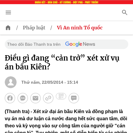
/
/
Pháp luật
Vì An ninh Tổ quốc
Theo dõi Báo Thanh tra trên
Điều gì đang “cản trở” xét xử vụ
án bầu Kiên?
Thứ năm, 22/05/2014 - 15:14
(Thanh tra) - Xét xử đại án bầu Kiên và đồng phạm là
vụ án mà dư luận cả nước đang hết sức quan tâm, dõi
theo và kỳ vọng vào sự công tâm của người giữ “cán
cân công lý”. Tuy nhiên, một số diễn biến từ các phiên