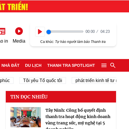
00:00
04:23
Play
o in
Media
Ca khúc:
Tự hào người làm báo Thanh tra
NHÀ ĐẤT
DU LỊCH
THANH TRA SPOTLIGHT
Tôi yêu Tổ quốc tôi
phát triển kinh tế tư nhân
c
TIN ĐỌC NHIỀU
Tây Ninh: Công bố quyết định
thanh tra hoạt động kinh doanh
vàng trang sức, mỹ nghệ tại 5