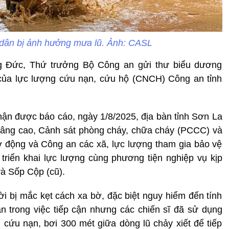
 dân bị ảnh hưởng mưa lũ. Ảnh: CASL
g Đức, Thứ trưởng Bộ Công an gửi thư biểu dương
 của lực lượng cứu nạn, cứu hộ (CNCH) Công an tỉnh
hận được báo cáo, ngày 1/8/2025, địa bàn tỉnh Sơn La
âng cao, Cảnh sát phòng cháy, chữa cháy (PCCC) và
 động và Công an các xã, lực lượng tham gia bảo vệ
triển khai lực lượng cùng phương tiện nghiệp vụ kịp
à Sốp Cộp (cũ).
i bị mắc kẹt cách xa bờ, đặc biệt nguy hiểm đến tính
n trong việc tiếp cận nhưng các chiến sĩ đã sử dụng
h cứu nạn, bơi 300 mét giữa dòng lũ chảy xiết để tiếp