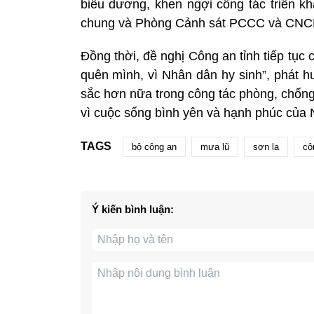
biểu dương, khen ngợi công tác triển k
chung và Phòng Cảnh sát PCCC và CNCH 
Đồng thời, đề nghị Công an tỉnh tiếp tục 
quên mình, vì Nhân dân hy sinh”, phát hu
sắc hơn nữa trong công tác phòng, chống t
vì cuộc sống bình yên và hạnh phúc của 
TAGS
bộ công an
mưa lũ
sơn la
cô
Ý kiến bình luận: