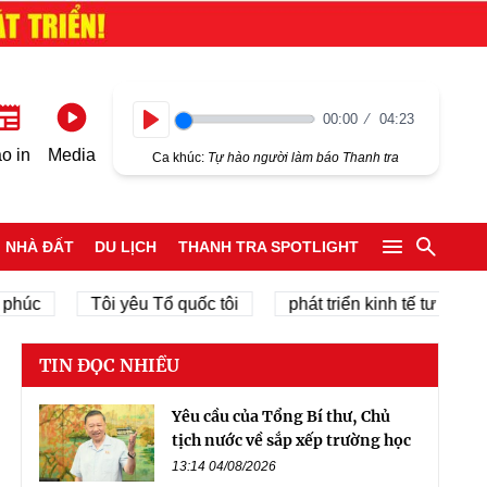
00:00
04:23
Play
o in
Media
Ca khúc:
Tự hào người làm báo Thanh tra
NHÀ ĐẤT
DU LỊCH
THANH TRA SPOTLIGHT
Tôi yêu Tổ quốc tôi
phát triển kinh tế tư nhân
TIN ĐỌC NHIỀU
Yêu cầu của Tổng Bí thư, Chủ
tịch nước về sắp xếp trường học
13:14 04/08/2026