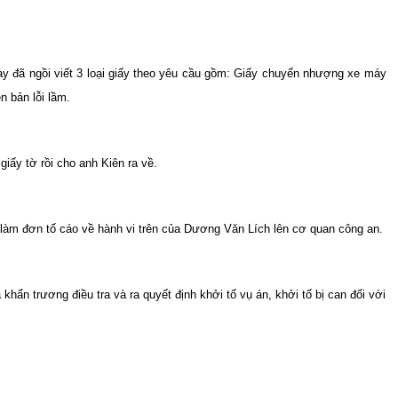
 này đã ngồi viết 3 loại giấy theo yêu cầu gồm: Giấy chuyển nhượng xe máy
n bản lỗi lầm.
iấy tờ rồi cho anh Kiên ra về.
 làm đơn tố cáo về hành vi trên của Dương Văn Lích lên cơ quan công an.
khẩn trương điều tra và ra quyết định khởi tố vụ án, khởi tố bị can đối với