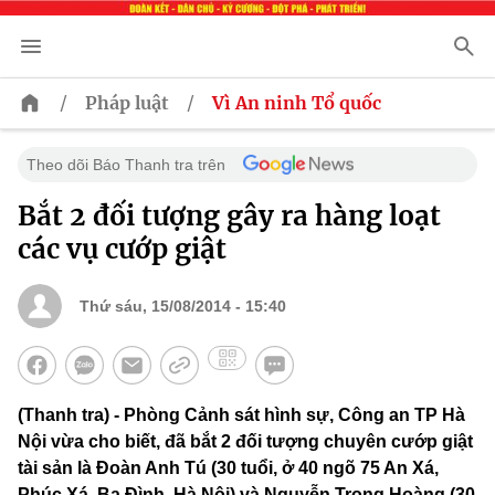
/
/
Pháp luật
Vì An ninh Tổ quốc
Theo dõi Báo Thanh tra trên
Bắt 2 đối tượng gây ra hàng loạt
các vụ cướp giật
Thứ sáu, 15/08/2014 - 15:40
(Thanh tra) - Phòng Cảnh sát hình sự, Công an TP Hà
Nội vừa cho biết, đã bắt 2 đối tượng chuyên cướp giật
tài sản là Đoàn Anh Tú (30 tuổi, ở 40 ngõ 75 An Xá,
Phúc Xá, Ba Đình, Hà Nội) và Nguyễn Trọng Hoàng (30