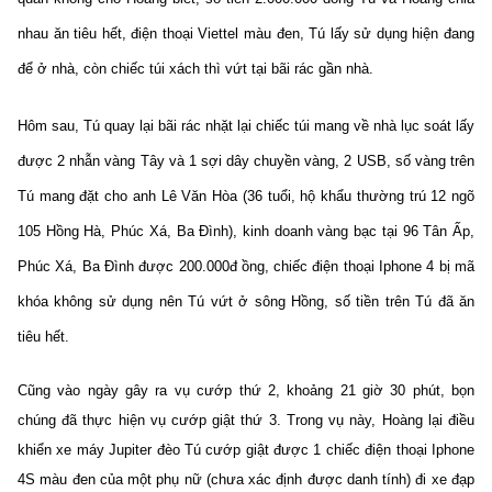
nhau ăn tiêu hết, điện thoại Viettel màu đen, Tú lấy sử dụng hiện đang
để ở nhà, còn chiếc túi xách thì vứt tại bãi rác gần nhà.
Hôm sau, Tú quay lại bãi rác nhặt lại chiếc túi mang về nhà lục soát lấy
được 2 nhẫn vàng Tây và 1 sợi dây chuyền vàng, 2 USB, số vàng trên
Tú mang đặt cho anh Lê Văn Hòa (36 tuổi, hộ khẩu thường trú 12 ngõ
105 Hồng Hà, Phúc Xá, Ba Đình), kinh doanh vàng bạc tại 96 Tân Ấp,
Phúc Xá, Ba Đình được 200.000đ ồng, chiếc điện thoại Iphone 4 bị mã
khóa không sử dụng nên Tú vứt ở sông Hồng, số tiền trên Tú đã ăn
tiêu hết.
Cũng vào
ngày gây ra vụ cướp thứ 2
,
khoảng 21 giờ 30 phút,
bọn
chúng đã thực hiện vụ cướp giật thứ 3. Trong vụ này, Hoàng lại điều
khiển xe máy Jupiter đèo Tú cướp giật được 1 chiếc điện thoại Iphone
4S màu đen của một phụ nữ (chưa xác định được danh tính) đi xe đạp