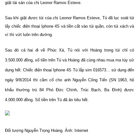
giật tài sản của chị Leonor Ramos Esteve.
Sau khi giật được túi của chị Leonor Ramos Esteve, Tú đã lục soát túi
l
ấy chiếc điện thoại Iphone 4S và tiền cất vào túi quần, còn túi xách và
ví thì vứt luôn trên đường.
Sau đó cả hai đi về Phúc Xá, Tú nói với Hoàng trong túi chỉ có
3.500.000 đồng, số tiền trên Tú và Hoàng đã cùng nhau mua ma túy sử
dụng hết. Chiếc điện thoại Iphone 4S Tú lắp sim 016573… sử dụng đến
ngày 9/8/2014 thì cầm cố cho anh Nguyễn Công Tiến (SN 1963, hộ
khẩu thường trú 84 Phó Đức Chính, Trúc Bạch, Ba Đình) được
4.000.000 đồng. Số tiền trên Tú đã ăn tiêu hết.
Đối tượng Nguyễn Trọng Hoàng. Ảnh: Internet