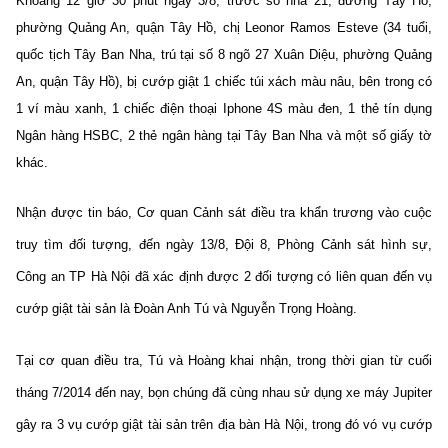
Khoảng 12 giờ 30 phút ngày 3/8, trước số nhà 21, đường Tây Hồ,
phường Quảng An, quận Tây Hồ, chị Leonor Ramos Esteve (34 tuổi,
quốc tịch Tây Ban Nha, trú tại số 8 ngõ 27 Xuân Diệu, phường Quảng
An, quận Tây Hồ), bị cướp giật 1 chiếc túi xách màu nâu, bên trong có
1 ví màu xanh, 1 chiếc điện thoại Iphone 4S màu đen, 1 thẻ tín dụng
Ngân hàng HSBC, 2 thẻ ngân hàng tại Tây Ban Nha và một số giấy tờ
khác.
Nhận được tin báo, Cơ quan Cảnh sát điều tra khẩn trương vào cuộc
truy tìm đối tượng, đến ngày 13/8, Đội 8, Phòng Cảnh sát hình sự,
Công an TP Hà Nội đã xác định được 2 đối tượng có liên quan đến vụ
cướp giật tài sản là Đoàn Anh Tú và Nguyễn Trọng Hoàng.
Tại cơ quan điều tra, Tú và Hoàng khai nhận, trong thời gian từ cuối
tháng 7/2014 đến nay, bọn chúng đã cùng nhau sử dụng xe máy Jupiter
gây ra 3 vụ cướp giật tài sản trên địa bàn Hà Nội, trong đó vó vụ cướp