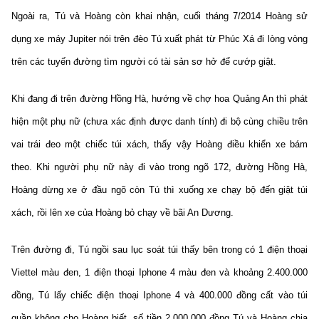
Ngoài ra, Tú và Hoàng còn khai nhận, cuối tháng 7/2014 Hoàng sử
dụng xe máy Jupiter nói trên đèo Tú xuất phát từ Phúc Xá đi lòng vòng
trên các tuyến đường tìm người có tài sản sơ hở để cướp giật.
Khi đang đi trên đường Hồng Hà, hướng về chợ hoa Quảng An thì phát
hiện một phụ nữ (chưa xác định được danh tính) đi bộ cùng chiều trên
vai trái đeo một chiếc túi xách, thấy vậy Hoàng điều khiển xe bám
theo. Khi người phụ nữ này đi vào trong ngõ 172, đường Hồng Hà,
Hoàng dừng xe ở đầu ngõ còn Tú thì xuống xe chạy bộ đến giật túi
xách, rồi lên xe của Hoàng bỏ chạy về bãi An Dương.
Trên đường đi, Tú ngồi sau lục soát túi thấy bên trong có 1 điện thoại
Viettel màu đen, 1 điện thoại Iphone 4 màu đen và khoảng 2.400.000
đồng, Tú lấy chiếc điện thoại Iphone 4 và 400.000 đồng cất vào túi
quần không cho Hoàng biết, số tiền 2.000.000 đồng Tú và Hoàng chia