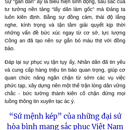
Sự “gần dân” ấy là biểu hiện sinh động, sâu sắc của
tư tưởng nền tảng “lấy dân làm gốc” mà Đảng ta
luôn kiên định. Bằng sự đồng cảm, thái độ lắng
nghe, kính trọng và tận tâm giải quyết kịp thời
những vấn đề bức xúc ngay từ cơ sở, lực lượng
Công an đã tạo nên sự gắn bó máu thịt với đồng
bào.
Đáp lại sự phục vụ tận tụy ấy, Nhân dân đã tin yêu
và cung cấp hàng triệu tin báo quan trọng, giúp cơ
quan chức năng ngăn chặn từ sớm các vụ việc
phức tạp, xây dựng nên một thế trận lòng dân vững
chắc - bức tường thành kiên cố chặn đứng mọi
luồng thông tin xuyên tạc ác ý.
“Sứ mệnh kép” của những đại sứ
hòa bình mang sắc phục Việt Nam