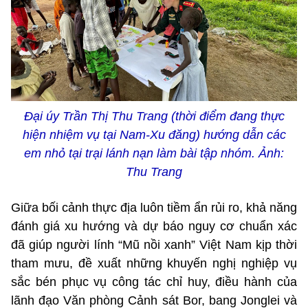
Đại úy Trần Thị Thu Trang (thời điểm đang thực
hiện nhiệm vụ tại Nam-Xu đăng) hướng dẫn các
em nhỏ tại trại lánh nạn làm bài tập nhóm. Ảnh:
Thu Trang
Giữa bối cảnh thực địa luôn tiềm ẩn rủi ro, khả năng
đánh giá xu hướng và dự báo nguy cơ chuẩn xác
đã giúp người lính “Mũ nồi xanh” Việt Nam kịp thời
tham mưu, đề xuất những khuyến nghị nghiệp vụ
sắc bén phục vụ công tác chỉ huy, điều hành của
lãnh đạo Văn phòng Cảnh sát Bor, bang Jonglei và