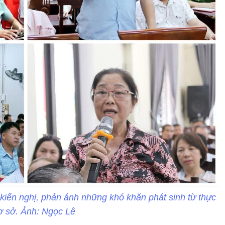
 kiến nghị, phản ánh những khó khăn phát sinh từ thực
cơ sở. Ảnh: Ngọc Lê