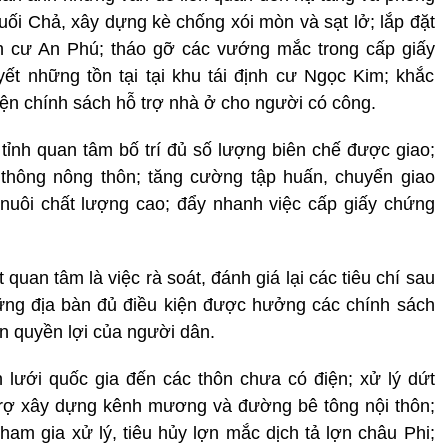
suối Chả, xây dựng kè chống xói mòn và sạt lở; lắp đặt
ịnh cư An Phú; tháo gỡ các vướng mắc trong cấp giấy
ết những tồn tại tại khu tái định cư Ngọc Kim; khắc
hiện chính sách hỗ trợ nhà ở cho người có công.
ị tỉnh quan tâm bố trí đủ số lượng biên chế được giao;
thông nông thôn; tăng cường tập huấn, chuyển giao
t nuôi chất lượng cao; đẩy nhanh việc cấp giấy chứng
quan tâm là việc rà soát, đánh giá lại các tiêu chí sau
ững địa bàn đủ điều kiện được hưởng các chính sách
n quyền lợi của người dân.
ện lưới quốc gia đến các thôn chưa có điện; xử lý dứt
 trợ xây dựng kênh mương và đường bê tông nội thôn;
ham gia xử lý, tiêu hủy lợn mắc dịch tả lợn châu Phi;