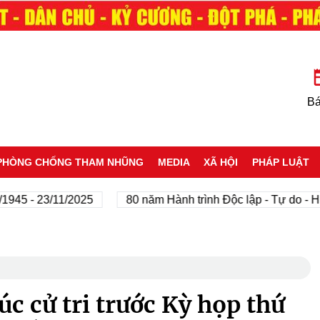
Bá
PHÒNG CHỐNG THAM NHŨNG
MEDIA
XÃ HỘI
PHÁP LUẬT
 - 23/11/2025
80 năm Hành trình Độc lập - Tự do - Hạnh 
c cử tri trước Kỳ họp thứ