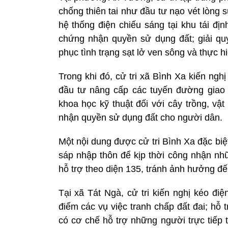
chống thiên tai như đầu tư nạo vét lòng 
hệ thống điện chiếu sáng tại khu tái đ
chứng nhận quyền sử dụng đất; giải quy
phục tình trạng sạt lở ven sông và thực 
Trong khi đó, cử tri xã Bình Xa kiến ngh
đầu tư nâng cấp các tuyến đường giao 
khoa học kỹ thuật đối với cây trồng, vậ
nhận quyền sử dụng đất cho người dân.
Một nội dung được cử tri Bình Xa đặc biệt 
sáp nhập thôn để kịp thời công nhận nh
hỗ trợ theo diện 135, tránh ảnh hưởng đế
Tại xã Tát Ngà, cử tri kiến nghị kéo đi
điểm các vụ việc tranh chấp đất đai; hỗ
có cơ chế hỗ trợ những người trực tiếp t