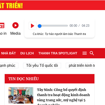
00:00
04:23
Play
o in
Media
Ca khúc:
Tự hào người làm báo Thanh tra
NHÀ ĐẤT
DU LỊCH
THANH TRA SPOTLIGHT
phúc
Tôi yêu Tổ quốc tôi
phát triển kinh tế tư nhân
TIN ĐỌC NHIỀU
Tây Ninh: Công bố quyết định
thanh tra hoạt động kinh doanh
vàng trang sức, mỹ nghệ tại 5