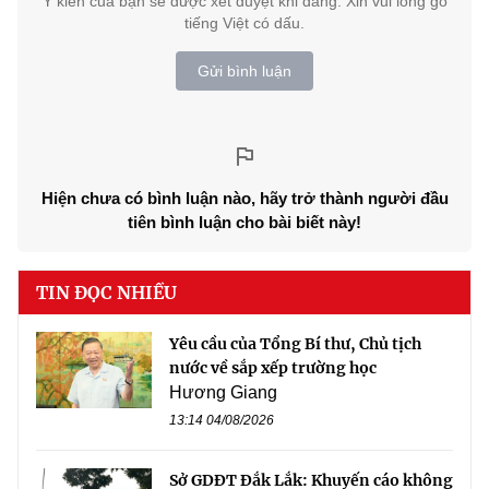
Ý kiến của bạn sẽ được xét duyệt khi đăng. Xin vui lòng gõ
tiếng Việt có dấu.
Gửi bình luận
Hiện chưa có bình luận nào, hãy trở thành người đầu
tiên bình luận cho bài biết này!
TIN ĐỌC NHIỀU
Yêu cầu của Tổng Bí thư, Chủ tịch
nước về sắp xếp trường học
Hương Giang
13:14 04/08/2026
Sở GDĐT Đắk Lắk: Khuyến cáo không