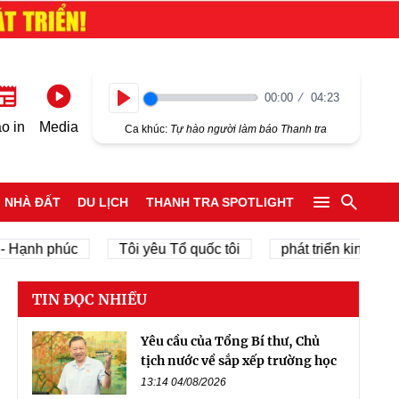
00:00
04:23
Play
o in
Media
Ca khúc:
Tự hào người làm báo Thanh tra
NHÀ ĐẤT
DU LỊCH
THANH TRA SPOTLIGHT
ạnh phúc
Tôi yêu Tổ quốc tôi
phát triển kinh tế tư nh
TIN ĐỌC NHIỀU
Yêu cầu của Tổng Bí thư, Chủ
tịch nước về sắp xếp trường học
13:14 04/08/2026