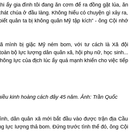
hi ấy gia đình tôi đang ăn cơm để ra đồng gặt lúa, ăn
chát chúa ở đầu làng. Không hiểu có chuyện gì xảy ra,
biết quân ta bị không quân Mỹ tập kích” - ông Cội nhớ
xã mình bị giặc Mỹ ném bom, với tư cách là Xã đội
oàn bộ lực lượng dân quân xã, hội phụ nữ, học sinh...
hông lực của địch lúc ấy quá mạnh khiến cho việc tiếp
hiều kinh hoàng cách đây 45 năm. Ảnh: Trần Quốc
hình, dân quân xã mới bắt đầu vào được trận địa Cầu
ng lực lượng thả bom. Đứng trước tình thế đó, ông Cội