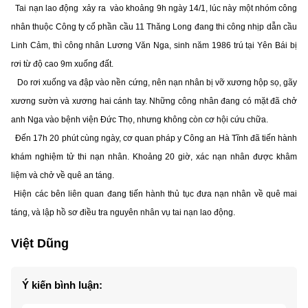
Tai nạn lao động xảy ra vào khoảng 9h ngày 14/1, lúc này một nhóm công
nhân thuộc Công ty cổ phần cầu 11 Thăng Long đang thi công nhịp dẫn cầu
Linh Cảm, thì công nhân Lương Văn Nga, sinh năm 1986 trú tại Yên Bái bị
rơi từ độ cao 9m xuống đất.
Do rơi xuống va đập vào nền cứng, nên nạn nhân bị vỡ xương hộp sọ, gãy
xương sườn và xương hai cánh tay. Những công nhân đang có mặt đã chở
anh Nga vào bệnh viện Đức Thọ, nhưng không còn cơ hội cứu chữa.
Đến 17h 20 phút cùng ngày, cơ quan pháp y Công an Hà Tĩnh đã tiến hành
khám nghiệm tử thi nạn nhân. Khoảng 20 giờ, xác nạn nhân được khâm
liệm và chở về quê an táng.
Hiện các bên liên quan đang tiến hành thủ tục đưa nạn nhân về quê mai
táng, và lập hồ sơ điều tra nguyên nhân vụ tai nạn lao động.
Việt Dũng
Ý kiến bình luận: