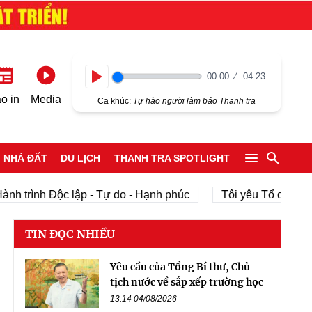
00:00
04:23
Play
o in
Media
Ca khúc:
Tự hào người làm báo Thanh tra
NHÀ ĐẤT
DU LỊCH
THANH TRA SPOTLIGHT
ình Độc lập - Tự do - Hạnh phúc
Tôi yêu Tổ quốc tôi
TIN ĐỌC NHIỀU
Yêu cầu của Tổng Bí thư, Chủ
tịch nước về sắp xếp trường học
13:14 04/08/2026