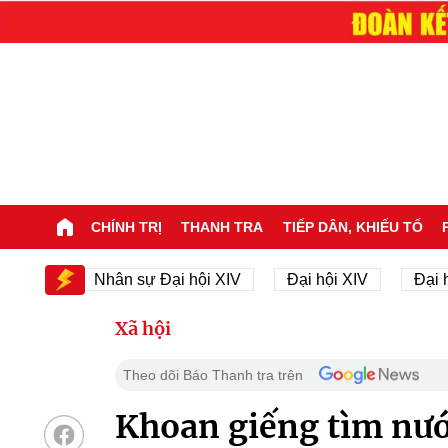
CHÍNH TRỊ
THANH TRA
TIẾP DÂN, KHIẾU TỐ
Nhân sự Đại hội XIV
Đại hội XIV
Đại hội XI
Xã hội
Theo dõi Báo Thanh tra trên
Khoan giếng tìm nướ