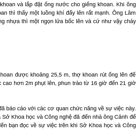
ệc khoan và lắp đặt ống nước cho giếng khoan. Khi ông
an thì thấy một luồng khí đẩy lên rất mạnh. Ông Lâm
ống nhựa thì một ngọn lửa bốc lên và cứ như vậy cháy
khoan được khoảng 25,5 m, thợ khoan rút ống lên để
c cao hơn 2m phụt lên, phun trào từ 16 giờ đến 21 giờ
ã báo cáo với các cơ quan chức năng về sự việc này.
ủa Sở Khoa học và Công nghệ đã đến nhà ông Cảnh để
n đến bạn đọc về sự việc trên khi Sở Khoa học và Công