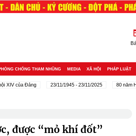
Bá
PHÒNG CHỐNG THAM NHŨNG
MEDIA
XÃ HỘI
PHÁP LUẬT
V của Đảng
23/11/1945 - 23/11/2025
80 năm Hành tr
c, được “mỏ khí đốt”