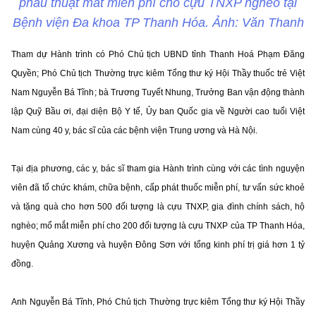
phẫu thuật mắt miễn phí cho cựu TNXP nghèo tại
Bệnh viện Đa khoa TP Thanh Hóa. Ảnh: Văn Thanh
Tham dự Hành trình có Phó Chủ tịch UBND tỉnh Thanh Hoá Phạm Đăng
Quyền; Phó Chủ tịch Thường trực kiêm Tổng thư ký Hội Thầy thuốc trẻ Việt
Nam Nguyễn Bá Tĩnh; bà Trương Tuyết Nhung, Trưởng Ban vận động thành
lập Quỹ Bầu ơi, đại diện Bộ Y tế, Ủy ban Quốc gia về Người cao tuổi Việt
Nam cùng 40 y, bác sĩ của các bệnh viện Trung ương và Hà Nội.
Tại địa phương, các y, bác sĩ tham gia Hành trình cùng với các tình nguyện
viên đã tổ chức khám, chữa bệnh, cấp phát thuốc miễn phí, tư vấn sức khoẻ
và tặng quà cho hơn 500 đối tượng là cựu TNXP, gia đình chính sách, hộ
nghèo; mổ mắt miễn phí cho 200 đối tượng là cựu TNXP của TP Thanh Hóa,
huyện Quảng Xương và huyện Đông Sơn với tổng kinh phí trị giá hơn 1 tỷ
đồng.
Anh Nguyễn Bá Tĩnh, Phó Chủ tịch Thường trực kiêm Tổng thư ký Hội Thầy