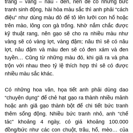
trắng – vàng – nâu - đen, nên để có những bức
tranh sinh động, hài hòa màu sắc thì anh phải “cách
điệu” như dùng màu đỏ để tô lên lưỡi con hổ hoặc
trên mào, lông con gà trống. Nhờ nắm chắc được
kỹ thuật rang, nên gạo sẽ cho ra nhiều màu như
vàng sẽ có vàng lợt, vàng đậm; nâu thì sẽ có nâu
lợt, nâu đậm và màu đen sẽ có đen xám và đen
tuyền… Cũng từ những màu đó, khi giã ra và pha
trộn với nhau theo tỷ lệ thích hợp thì sẽ có được
nhiều màu sắc khác.
Có những hoa văn, họa tiết anh phải dùng dao
“chuyên dụng” để chẻ hạt gạo ra thành nhiều mảnh
hoặc anh giã gạo thành bột để chi tiết bức tranh
thêm sống động. Nhiều bức tranh nhỏ, anh “chế
tác” khoảng 4 ngày, có giá khoảng 100.000
đồng/bức như các con chuột, trâu, hổ, mèo… của