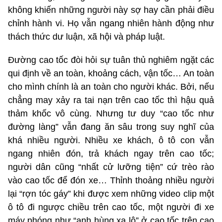
không khiến những người này sợ hay cần phải điều
chỉnh hành vi. Họ vẫn ngang nhiên hành động như
thách thức dư luận, xã hội và pháp luật.
Đường cao tốc đòi hỏi sự tuân thủ nghiêm ngặt các
qui định về an toàn, khoảng cách, vận tốc… An toàn
cho mình chính là an toàn cho người khác. Bởi, nếu
chẳng may xảy ra tai nạn trên cao tốc thì hậu quả
thảm khốc vô cùng. Nhưng tư duy “cao tốc như
đường làng” vẫn đang ăn sâu trong suy nghĩ của
khá nhiều người. Nhiều xe khách, ô tô con vẫn
ngang nhiên đón, trả khách ngay trên cao tốc;
người dân cũng “nhất cử lưỡng tiện” cứ trèo rào
vào cao tốc để đón xe… Thỉnh thoảng nhiều người
lại “rợn tóc gáy” khi được xem những video clip một
ô tô đi ngược chiều trên cao tốc, một người đi xe
máy phóng như “anh hùng xa lộ” ở cao tốc trên cao