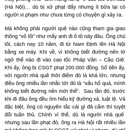
(Hà Nội)… dù bị xử phạt đấy nhưng ít bữa lại có
người vi phạm như chưa từng có chuyện gì xảy ra.
Mà không phải người quê nào cũng tham gia giao
thông “vô lối” như mấy anh đi ô tô này đâu. Ông chú
tôi, cách nay 10 năm, đi từ Nam Định lên Hà Nội
bằng xe máy. Khi về, vì không biết đường nên lớ
ngớ thế nào đi vào cao tốc Pháp Vân – Cầu Giẽ.
Khi ấy, ông bị CSGT phạt 200.000 đồng. Số tiền ấy,
với người nhà quê thời điểm đó là khá lớn, nhưng
điều ông nhiều lần nhắc tới đó là “xấu hổ quá, mình
không biết đường nên mới thế”. Sau lần đó, trước
khi đi đâu ông đều tìm hiểu kỹ đường xá, luật lệ. Và
đặc biệt, ông có nguyên tắc cái gì đã cấm thì tuyệt
đối tuân thủ. Chính vì thế, dù là người nhà quê
nhưng sau lần phạt đó, ông ra Hà Nội rất nhiều lần