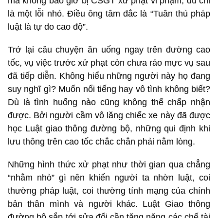
mà không bao giờ bị CSGT xử phạt vi phạm, dù chỉ
là một lỗi nhỏ. Điều ông tâm đắc là “Tuân thủ pháp
luật là tự do cao độ”.
Trở lại câu chuyện ăn uống ngay trên đường cao
tốc, vụ việc trước xử phạt còn chưa ráo mực vụ sau
đã tiếp diễn. Không hiểu những người này họ đang
suy nghĩ gì? Muốn nổi tiếng hay vô tình không biết?
Dù là tình huống nào cũng không thể chấp nhận
được. Bởi người cầm vô lăng chiếc xe này đã được
học Luật giao thông đường bộ, những qui định khi
lưu thông trên cao tốc chắc chắn phải nằm lòng.
Những hình thức xử phạt như thời gian qua chẳng
“nhằm nhò” gì nên khiến người ta nhờn luật, coi
thường pháp luật, coi thường tính mạng của chính
bản thân mình và người khác. Luật Giao thông
đường bộ sắp tới sửa đổi cần tăng nặng các chế tài