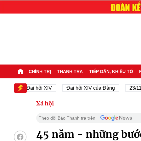
CHÍNH TRỊ
THANH TRA
TIẾP DÂN, KHIẾU TỐ
V
Đại hội XIV
Đại hội XIV của Đảng
23/11/1945
Xã hội
Theo dõi Báo Thanh tra trên
45 năm - những bướ