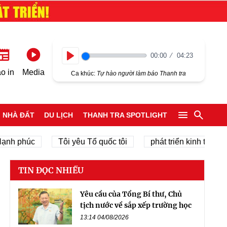
00:00
04:23
Play
o in
Media
Ca khúc:
Tự hào người làm báo Thanh tra
NHÀ ĐẤT
DU LỊCH
THANH TRA SPOTLIGHT
 phúc
Tôi yêu Tổ quốc tôi
phát triển kinh tế tư nhân
TIN ĐỌC NHIỀU
Yêu cầu của Tổng Bí thư, Chủ
tịch nước về sắp xếp trường học
13:14 04/08/2026