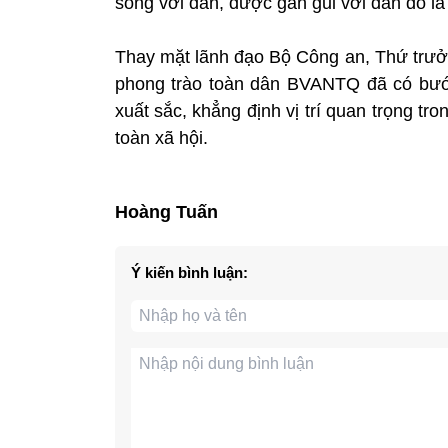
sống với dân, được gần gũi với dân đó l
Thay mặt lãnh đạo Bộ Công an, Thứ trư
phong trào toàn dân BVANTQ đã có bước
xuất sắc, khẳng định vị trí quan trọng tro
toàn xã hội.
Hoàng Tuấn
Ý kiến bình luận: