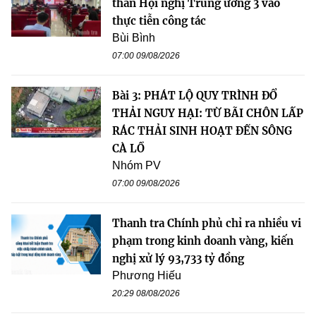
thần Hội nghị Trung ương 3 vào
thực tiễn công tác
Bùi Bình
07:00 09/08/2026
Bài 3: PHÁT LỘ QUY TRÌNH ĐỔ
THẢI NGUY HẠI: TỪ BÃI CHÔN LẤP
RÁC THẢI SINH HOẠT ĐẾN SÔNG
CÀ LỒ
Nhóm PV
07:00 09/08/2026
Thanh tra Chính phủ chỉ ra nhiều vi
phạm trong kinh doanh vàng, kiến
nghị xử lý 93,733 tỷ đồng
Phương Hiếu
20:29 08/08/2026