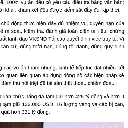
ẽ, 100% vụ án đều có yêu cầu điều tra bằng văn bản;
lời khai, khám xét đều được kiểm sát đầy đủ, kịp thời.
đã chủ động thực hiện đầy đủ nhiệm vụ, quyền hạn của
 để rà soát, kiểm tra, đánh giá toàn diện tài liệu, chứng
uất lãnh đạo VKSND Tối cao quyết định việc truy tố. Vì
căn cứ, đúng thời hạn, đúng tội danh, đúng quy định
g các vụ án tham nhũng, kinh tế tiếp tục đạt nhiều kết
 cơ quan liên quan áp dụng đồng bộ các biện pháp kê
đảm thu hồi triệt để tài sản thất thoát, chiếm đoạt.
cơ quan chức năng đã tạm giữ hơn 425 tỷ đồng và hơn 9
g tạm giữ 133.000 USD, 16 lượng vàng và các bị can,
 quả hơn 331 tỷ đồng.