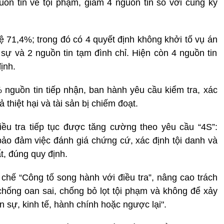
guồn tin về tội phạm, giảm 4 nguồn tin so với cùng kỳ
 lệ 71,4%; trong đó có 4 quyết định không khởi tố vụ án
 sự và 2 nguồn tin tạm đình chỉ. Hiện còn 4 nguồn tin
ịnh.
 nguồn tin tiếp nhận, ban hành yêu cầu kiểm tra, xác
thiệt hại và tài sản bị chiếm đoạt.
ều tra tiếp tục được tăng cường theo yêu cầu “4S”:
ảo đảm việc đánh giá chứng cứ, xác định tội danh và
t, đúng quy định.
ơ chế “Công tố song hành với điều tra”, nâng cao trách
 chống oan sai, chống bỏ lọt tội phạm và không để xảy
n sự, kinh tế, hành chính hoặc ngược lại".