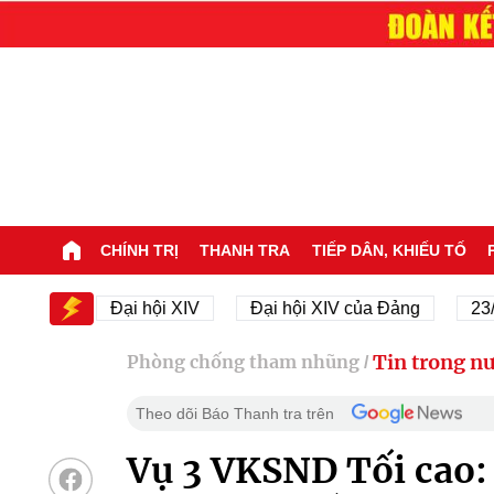
CHÍNH TRỊ
THANH TRA
TIẾP DÂN, KHIẾU TỐ
XIV
Đại hội XIV
Đại hội XIV của Đảng
23/11/1
Tin trong n
Phòng chống tham nhũng
/
Theo dõi Báo Thanh tra trên
Vụ 3 VKSND Tối cao: