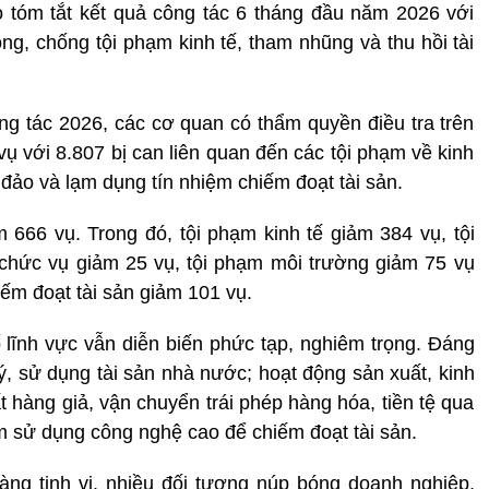
áo tóm tắt kết quả công tác 6 tháng đầu năm 2026 với
òng, chống tội phạm kinh tế, tham nhũng và thu hồi tài
g tác 2026, các cơ quan có thẩm quyền điều tra trên
vụ với 8.807 bị can liên quan đến các tội phạm về kinh
 đảo và lạm dụng tín nhiệm chiếm đoạt tài sản.
666 vụ. Trong đó, tội phạm kinh tế giảm 384 vụ, tội
chức vụ giảm 25 vụ, tội phạm môi trường giảm 75 vụ
iếm đoạt tài sản giảm 101 vụ.
ố lĩnh vực vẫn diễn biến phức tạp, nghiêm trọng. Đáng
lý, sử dụng tài sản nhà nước; hoạt động sản xuất, kinh
 hàng giả, vận chuyển trái phép hàng hóa, tiền tệ qua
ạm sử dụng công nghệ cao để chiếm đoạt tài sản.
ng tinh vi, nhiều đối tượng núp bóng doanh nghiệp,