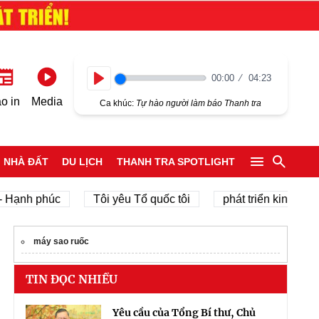
00:00
04:23
Play
o in
Media
Ca khúc:
Tự hào người làm báo Thanh tra
NHÀ ĐẤT
DU LỊCH
THANH TRA SPOTLIGHT
nh phúc
Tôi yêu Tổ quốc tôi
phát triển kinh tế tư nhâ
máy sao ruốc
TIN ĐỌC NHIỀU
Yêu cầu của Tổng Bí thư, Chủ