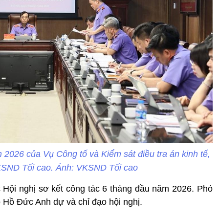
 2026 của Vụ Công tố và Kiểm sát điều tra án kinh tế,
KSND Tối cao. Ảnh: VKSND Tối cao
 Hội nghị sơ kết công tác 6 tháng đầu năm 2026. Phó
Hồ Đức Anh dự và chỉ đạo hội nghị.