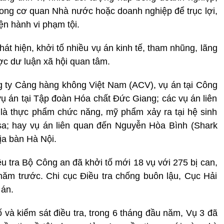
trong cơ quan Nhà nước hoặc doanh nghiệp để trục lợi,
ện hành vi phạm tội.
át hiện, khởi tố nhiều vụ án kinh tế, tham nhũng, lãng
ợc dư luận xã hội quan tâm.
g ty Cảng hàng không Việt Nam (ACV), vụ án tại Công
vụ án tại Tập đoàn Hóa chất Đức Giang; các vụ án liên
 là thực phẩm chức năng, mỹ phẩm xảy ra tại hệ sinh
sa; hay vụ án liên quan đến Nguyễn Hòa Bình (Shark
ịa bàn Hà Nội.
 tra Bộ Công an đã khởi tố mới 18 vụ với 275 bị can,
năm trước. Chi cục Điều tra chống buôn lậu, Cục Hải
 án.
 và kiểm sát điều tra, trong 6 tháng đầu năm, Vụ 3 đã