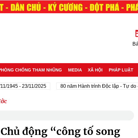
Bá
PHÒNG CHỐNG THAM NHŨNG
MEDIA
XÃ HỘI
PHÁP LUẬT
945 - 23/11/2025
80 năm Hành trình Độc lập - Tự do - Hạ
ước
 Chủ động “công tố song