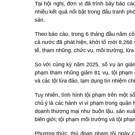
Tại hội nghị, đơn vị đã trình bày báo c
nhiều kết quả nổi bật trong đấu tranh ph
sản.
Theo báo cáo, trong 6 tháng đầu năm côn
cả nước đã phát hiện, khởi tố mới 8.268 
tế, tham nhũng, chức vụ, môi trường, lừa
So với cùng kỳ năm 2025, số vụ án giảm 
phạm tham nhũng giảm 81 vụ, tội phạm 
và các tội lừa đảo, lạm dụng tín nhiệm ch
Tuy nhiên, tình hình tội phạm trên một s
chú ý là các hành vi vi phạm trong quản 
doanh thương mại như buôn lậu, sản xuất
biên giới; tội phạm môi trường và tội ph
Phương thức, thủ đoạn phạm tội ngày cà