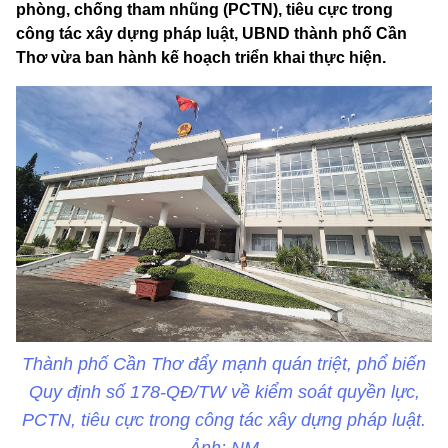
phòng, chống tham nhũng (PCTN), tiêu cực trong
công tác xây dựng pháp luật, UBND thành phố Cần
Thơ vừa ban hành kế hoạch triển khai thực hiện.
Thành phố Cần Thơ đẩy mạnh quán triệt, phổ biến
Quy định số 178-QĐ/TW về kiểm soát quyền lực,
PCTN, tiêu cực trong công tác xây dựng pháp luật.
Ảnh: NM