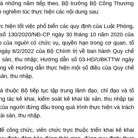
 và những năm tiếp theo, Bộ trưởng Bộ Công Thương
ộ nghiêm túc thực hiện các nội dung sau:
hực hiện tốt việc phổ biến các quy định của Luật Phòng,
 số 130/2020/NÐ-CP ngày 30 tháng 10 năm 2020 của
p của nguời có chức vụ, quyền hạn trong cơ quan, tổ
ngày 8/2/2022 của Bộ Chính trị về ban hành Quy chế
tài sản, thu nhập; Hướng dẫn số 03-HD/UBKTTW ngày
ơng về Hướng dẫn thực hiện mội số điều của Quy chế
sản, thu nhập.
à thuộc Bộ tiếp tục tập trung lãnh đạo, chỉ đạo và tổ
g tác kê khai, kiểm soát kê khai tài sản, thu nhập tại
m của người đứng đầu trong quá trình thực hiện và trách
ài sản, thu nhập.
 công chức, viên chức trực thuộc triển khai kê khai