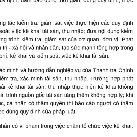
quy định; đảm bảo đúng thời gian, đúng quy định; thực
g tác kiểm tra, giám sát việc thực hiện các quy định
oát việc kê khai tài sản, thu nhập; đưa nội dung kiểm
ơng trình kiểm tra, giám sát của cơ quan, đơn vị. Phát
h trị - xã hội và nhân dân, tạo sức mạnh tổng hợp trong
í, kê khai và kiểm soát việc kê khai tài sản.
c xác minh và hướng dẫn nghiệp vụ của Thanh tra Chính
iểm tra, xác minh tài sản, thu nhập. Trường hợp phát
ải kê khai tài sản, thu nhập thực hiện kê khai không
iải trình nguồn gốc tài sản tăng thêm không hợp lý; khi
úc, cá nhân có thẩm quyền thì báo cáo người có thẩm
eo đúng quy định của pháp luật.
hân có vi phạm trong việc chậm tổ chức việc kê khai,
.