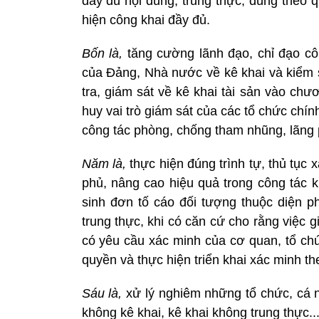
đầy đủ nội dung, trung thực, đúng theo 
hiện công khai đầy đủ.
Bốn là,
tăng cường lãnh đạo, chỉ đạo côn
của Đảng, Nhà nước về kê khai và kiểm s
tra, giám sát về kê khai tài sản vào chư
huy vai trò giám sát của các tổ chức chín
công tác phòng, chống tham nhũng, lãng ph
Năm là,
thực hiện đúng trình tự, thủ tụ
phủ, nâng cao hiệu quả trong công tác k
sinh đơn tố cáo đối tượng thuộc diện ph
trung thực, khi có căn cứ cho rằng việc g
có yêu cầu xác minh của cơ quan, tổ ch
quyền và thực hiện triển khai xác minh th
Sáu là,
xử lý nghiêm những tổ chức, cá n
không kê khai, kê khai không trung thực..