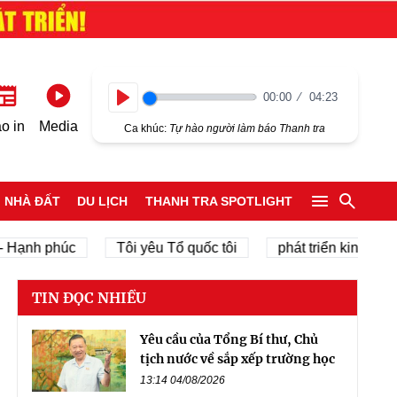
00:00
04:23
Play
o in
Media
Ca khúc:
Tự hào người làm báo Thanh tra
NHÀ ĐẤT
DU LỊCH
THANH TRA SPOTLIGHT
nh phúc
Tôi yêu Tổ quốc tôi
phát triển kinh tế tư nhâ
TIN ĐỌC NHIỀU
Yêu cầu của Tổng Bí thư, Chủ
tịch nước về sắp xếp trường học
13:14 04/08/2026