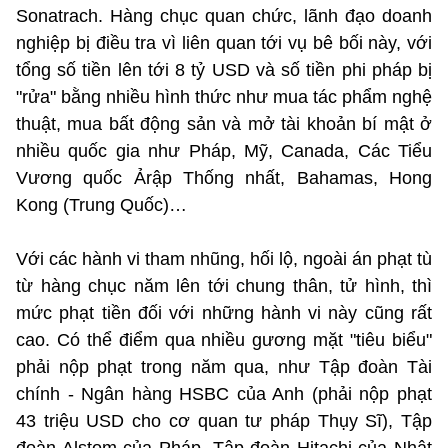
Sonatrach. Hàng chục quan chức, lãnh đạo doanh
nghiệp bị điều tra vì liên quan tới vụ bê bối này, với
tổng số tiền lên tới 8 tỷ USD và số tiền phi pháp bị
"rửa" bằng nhiều hình thức như mua tác phẩm nghệ
thuật, mua bất động sản và mở tài khoản bí mật ở
nhiều quốc gia như Pháp, Mỹ, Canada, Các Tiểu
Vương quốc Ảrập Thống nhất, Bahamas, Hong
Kong (Trung Quốc)…
Với các hành vi tham nhũng, hối lộ, ngoài án phạt tù
từ hàng chục năm lên tới chung thân, tử hình, thì
mức phạt tiền đối với những hành vi này cũng rất
cao. Có thể điểm qua nhiều gương mặt "tiêu biểu"
phải nộp phạt trong năm qua, như Tập đoàn Tài
chính - Ngân hàng HSBC của Anh (phải nộp phạt
43 triệu USD cho cơ quan tư pháp Thụy Sĩ), Tập
đoàn Alstom của Pháp, Tập đoàn Hitachi của Nhật