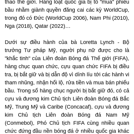
thao thế giới. Hàng loạt quốc gia bị tố "mua" phiếu
bầu nhằm giành quyền đăng cai các kỳ WorldCup,
trong đó có Đức (WorldCup 2006), Nam Phi (2010),
Nga (2018), Qatar (2022)…
Dưới sự điều hành của bà Loretta Lynch - Bộ
trưởng Tư pháp Mỹ, người phụ nữ được cho là
"khắc tinh" của Liên đoàn Bóng đá Thế giới (FIFA),
hàng chục quan chức, cựu quan chức FIFA bị điều
tra, bị bắt giữ và bị dẫn độ vì dính líu tới các hành vi
tham nhũng, nhận hối lộ, rửa tiền và mua bán phiếu
bầu. Trong số hàng chục người bị bắt giữ đó, có cả
cựu và đương kim Chủ tịch Liên đoàn Bóng đá Bắc
Mỹ, Trung Mỹ và Caribe (Concacaf), cựu và đương
kim Chủ tịch Liên đoàn Bóng đá Nam Mỹ
(Conmebol), Phó Chủ tịch FIFA cùng nhiều quan
chức đứng đầu nền bóng đá ở nhiều quốc gia khác