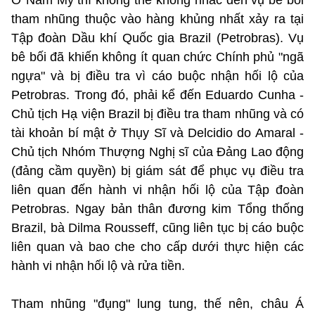
Ở Nam Mỹ thì không thể không nhắc đến vụ bê bối
tham nhũng thuộc vào hàng khủng nhất xảy ra tại
Tập đoàn Dầu khí Quốc gia Brazil (Petrobras). Vụ
bê bối đã khiến không ít quan chức Chính phủ "ngã
ngựa" và bị điều tra vì cáo buộc nhận hối lộ của
Petrobras. Trong đó, phải kể đến Eduardo Cunha -
Chủ tịch Hạ viện Brazil bị điều tra tham nhũng và có
tài khoản bí mật ở Thụy Sĩ và Delcidio do Amaral -
Chủ tịch Nhóm Thượng Nghị sĩ của Đảng Lao động
(đảng cầm quyền) bị giám sát để phục vụ điều tra
liên quan đến hành vi nhận hối lộ của Tập đoàn
Petrobras. Ngay bản thân đương kim Tổng thống
Brazil, bà Dilma Rousseff, cũng liên tục bị cáo buộc
liên quan và bao che cho cấp dưới thực hiện các
hành vi nhận hối lộ và rửa tiền.
Tham nhũng "đụng" lung tung, thế nên, châu Á