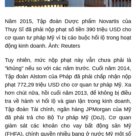
Năm 2015, Tập đoàn Dược phẩm Novartis của
Thụy Sĩ đã phải nộp phạt số tiền 390 triệu USD cho
cơ quan tư pháp Mỹ vì bị cáo buộc hối lộ trong hoạt
động kinh doanh. Ảnh: Reuters
Tuy nhiên, mức nộp phạt này vẫn chưa phải là
"khủng" nếu so với các năm trước. Cuối năm 2014,
Tập đoàn Alstom của Pháp đã phải chấp nhận nộp
phạt 772,29 triệu USD cho cơ quan tư pháp Mỹ. Xa
hơn chút nữa, hồi cuối năm 2013, để không bị điều
tra về hành vi hối lộ và gian lận trong kinh doanh,
Tập đoàn Tài chính, ngân hàng JPMorgan của Mỹ
đã phải trả cho Bộ Tư pháp Mỹ (DoJ), Cơ quan
giám sát các khoản cho vay bất động sản Mỹ
(FHFA), chính quyền nhiều bang ở nước Mỹ một số