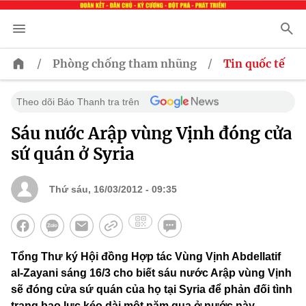
/
/
Phòng chống tham nhũng
Tin quốc tế
Theo dõi Báo Thanh tra trên
Sáu nước Arập vùng Vịnh đóng cửa
sứ quán ở Syria
Thứ sáu, 16/03/2012 - 09:35
Tổng Thư ký Hội đồng Hợp tác Vùng Vịnh Abdellatif
al-Zayani sáng 16/3 cho biết sáu nước Arập vùng Vịnh
sẽ đóng cửa sứ quán của họ tại Syria để phản đối tình
trạng bạo lực kéo dài một năm qua ở nước này.