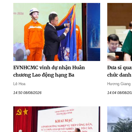
EVNHCMC vinh dự nhận Huân
Đưa sĩ qua
chương Lao động hạng Ba
chức danh 
Lê Hoa
Hương Giang
14:50 08/08/2026
14:04 08/08/2