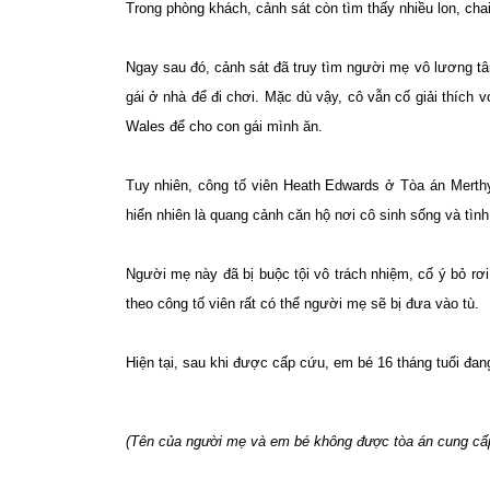
Trong phòng khách, cảnh sát còn tìm thấy nhiều lon, cha
Ngay sau đó, cảnh sát đã truy tìm người mẹ vô lương t
gái ở nhà để đi chơi. Mặc dù vậy, cô vẫn cố giải thích v
Wales để cho con gái mình ăn.
Tuy nhiên, công tố viên Heath Edwards ở Tòa án Merthy
hiển nhiên là quang cảnh căn hộ nơi cô sinh sống và tình
Người mẹ này đã bị buộc tội vô trách nhiệm, cố ý bỏ rơ
theo công tố viên rất có thể người mẹ sẽ bị đưa vào tù.
Hiện tại, sau khi được cấp cứu, em bé 16 tháng tuổi đa
(Tên của người mẹ và em bé không được tòa án cung cấp