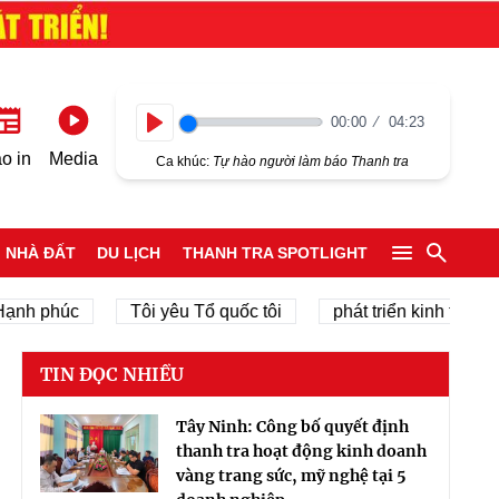
00:00
04:23
Play
o in
Media
Ca khúc:
Tự hào người làm báo Thanh tra
NHÀ ĐẤT
DU LỊCH
THANH TRA SPOTLIGHT
phúc
Tôi yêu Tổ quốc tôi
phát triển kinh tế tư nhân
TIN ĐỌC NHIỀU
Tây Ninh: Công bố quyết định
thanh tra hoạt động kinh doanh
vàng trang sức, mỹ nghệ tại 5