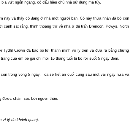
i bia vứt ngổn ngang, có dấu hiệu chủ nhà sử dụng ma túy.
âm này và thấy cô đang ở nhà một người bạn. Cô này thừa nhận đã bỏ con
ới cảnh sát rằng, thỉnh thoảng trở về nhà ở thị trấn Brencon, Powys, North
r Tydfil Crown đã bác bỏ lời thanh minh vô lý trên và đưa ra bằng chứng
 trạng của em bé gái chỉ mới 16 tháng tuổi bị bỏ rơi suốt 5 ngày đêm.
i con trong vòng 5 ngày. Tòa sẽ kết án cuối cùng sau một vài ngày nữa và
ng được chăm sóc bởi người thân.
.
 vì lý do khách quan)