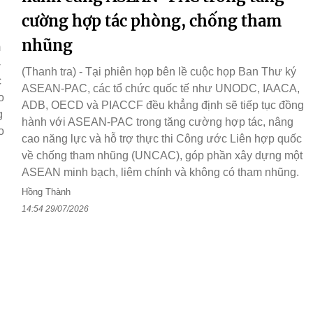
cường hợp tác phòng, chống tham
nhũng
m
-
(Thanh tra) - Tại phiên họp bên lề cuộc họp Ban Thư ký
c
ASEAN-PAC, các tổ chức quốc tế như UNODC, IAACA,
o
ADB, OECD và PIACCF đều khẳng định sẽ tiếp tục đồng
g
hành với ASEAN-PAC trong tăng cường hợp tác, nâng
o
cao năng lực và hỗ trợ thực thi Công ước Liên hợp quốc
về chống tham nhũng (UNCAC), góp phần xây dựng một
ASEAN minh bạch, liêm chính và không có tham nhũng.
Hồng Thành
14:54 29/07/2026