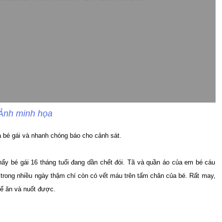
Ảnh minh họa
a bé gái và nhanh chóng báo cho cảnh sát.
hấy bé gái 16 tháng tuổi đang dần chết đói. Tã và quần áo của em bé cáu
trong nhiều ngày thậm chí còn có vết máu trên tấm chăn của bé. Rất may,
thể ăn và nuốt được.