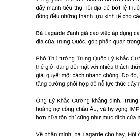
đẩy mạnh tiêu thụ nội địa để bớt lệ thu
đồng đều những thành tựu kinh tế cho các
Bà Lagarde đánh giá cao việc áp dụng cá
địa của Trung Quốc, góp phần quan trọng t
Phó Thủ tướng Trung Quốc Lý Khắc Cườn
thế giới đang đối mặt với nhiều thách th
giải quyết một cách nhanh chóng. Do đó,
tăng cường phối hợp để nỗ lực thúc đẩy n
Ông Lý Khắc Cường khẳng định, Trung Q
hoảng nợ công châu Âu, và hy vọng IMF t
hơn nữa tôn chỉ cũng như mục đích của 
Về phần mình, bà Lagarde cho hay, Hội đ