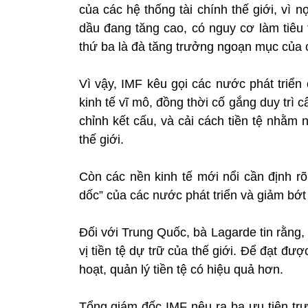
của các hệ thống tài chính thế giới, vì 
dầu đang tăng cao, có nguy cơ làm tiêu t
thứ ba là đà tăng trưởng ngoạn mục của cá
Vì vậy, IMF kêu gọi các nước phát triển 
kinh tế vĩ mô, đồng thời cố gắng duy trì 
chỉnh kết cấu, và cải cách tiền tệ nhằm
thế giới.
Còn các nền kinh tế mới nổi cần định rõ
dốc” của các nước phát triển và giảm bớt
Đối với Trung Quốc, bà Lagarde tin rằng,
vị tiền tệ dự trữ của thế giới. Để đạt đượ
hoạt, quản lý tiền tệ có hiệu quả hơn.
Tổng giám đốc IMF nêu ra ba ưu tiên trư