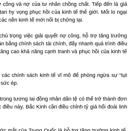
nợ công và nợ của tư nhân chồng chất. Tiếp đến là giá
an hy vọng phục hồi của kinh tế thế giới. Mối lo ngại
c nền kinh tế mới nổi bị chững lại.
chú trọng việc giải quyết nợ công, hỗ trợ tăng trưởng
cân bằng chính sách tài chính, đẩy nhanh quá trình điều
 nâng cao khả năng cạnh tranh và phục hồi của kinh tế
 các chính sách kinh tế vĩ mô để phòng ngừa sự “tụt
 sức ép.
 trong tương lai đồng nhân dân tệ có thể trở thành đơn
c điều này, Bắc Kinh cần điều chỉnh tỷ giá hối đoái linh
ớc mắt của Trung Quốc là hỗ trợ tăng trưởng kinh tế,