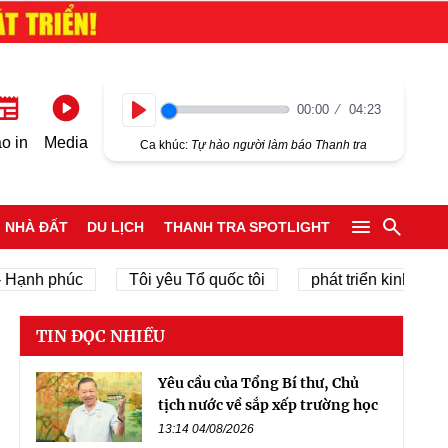
00:00
04:23
Play
o in
Media
Ca khúc:
Tự hào người làm báo Thanh tra
NHÀ ĐẤT
DU LỊCH
THANH TRA SPOTLIGHT
h phúc
Tôi yêu Tổ quốc tôi
phát triển kinh tế tư nhâ
TIN ĐỌC NHIỀU
Yêu cầu của Tổng Bí thư, Chủ
tịch nước về sắp xếp trường học
13:14 04/08/2026