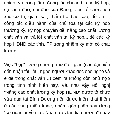
nhiệm vụ trọng tâm: Công tác chuẩn bị cho kỳ họp,
sự lãnh đạo, chỉ đạo của Đảng, việc tổ chức tiếp
xúc cử tri, giám sát, thẩm tra báo cáo, đề án…;
công tác điều hành của chủ tọa tại các kỳ họp
thường kỳ, kỳ họp chuyên đề; nâng cao chất lượng
chất vấn và trả lời chất vấn tại kỳ họp... để các kỳ
họp HĐND các tỉnh, TP trong nhiệm kỳ mới có chất
lượng..
Việc “họp” tưởng chừng như đơn giản (các đại biểu
đến nhận tài liệu, nghe người khác đọc cho nghe và
e dè trong chất vấn…) xem ra không còn phù hợp
trong tình hình hiện nay. Và, như vậy Hội nghị
“Nâng cao chất lượng kỳ họp HĐND” được tổ chức
vừa qua tại Bình Dương nên được triển khai thêm
ở các vùng miền khác, nhằm góp phần xây dựng
“cơ quan quyền lực Nhà nước tại địa phương” ngày