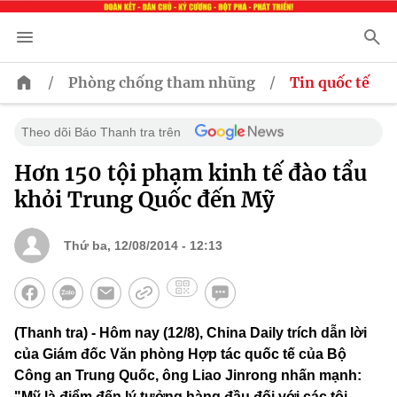
/
/
Phòng chống tham nhũng
Tin quốc tế
Theo dõi Báo Thanh tra trên
Hơn 150 tội phạm kinh tế đào tẩu
khỏi Trung Quốc đến Mỹ
Thứ ba, 12/08/2014 - 12:13
(Thanh tra) - Hôm nay (12/8), China Daily trích dẫn lời
của Giám đốc Văn phòng Hợp tác quốc tế của Bộ
Công an Trung Quốc, ông Liao Jinrong nhấn mạnh:
"Mỹ là điểm đến lý tưởng hàng đầu đối với các tội