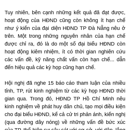
Tuy nhiên, bên cạnh những kết quả đã đạt được,
hoạt động của HĐND cũng còn không ít hạn chế
như ý kiến của đại diện HĐND TP Đà Nẵng nêu ở
trên. Một trong những nguyên nhân của hạn chế
được chỉ ra, đó là do một số đại biểu HĐND còn
hoạt động kiêm nhiệm, ít có thời gian nghiên cứu
các vấn đề, kỹ năng chất vấn còn hạn chế... dẫn
đến hiệu quả các kỳ họp cũng hạn chế.
Hội nghị đã nghe 15 báo cáo tham luận của nhiều
tỉnh, TP, rút kinh nghiệm từ các kỳ họp HĐND thời
gian qua. Trong đó, HĐND TP Hồ Chí Minh nêu
kinh nghiệm về phát huy dân chủ, tạo mọi điều kiện
cho đại biểu HĐND, kể cả cử tri phản ánh, kiến nghị
(qua đường dây nóng) về những vấn đề bức xúc
của TP, thể hiện sự sâu sát với cơ sở, với dân, lắng