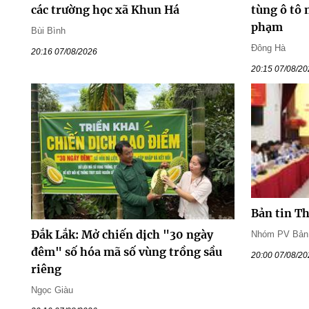
các trường học xã Khun Há
tùng ô tô 
phạm
Bùi Bình
Đông Hà
20:16 07/08/2026
20:15 07/08/2
Bản tin T
Đắk Lắk: Mở chiến dịch "30 ngày
Nhóm PV Bản t
đêm" số hóa mã số vùng trồng sầu
20:00 07/08/2
riêng
Ngọc Giàu