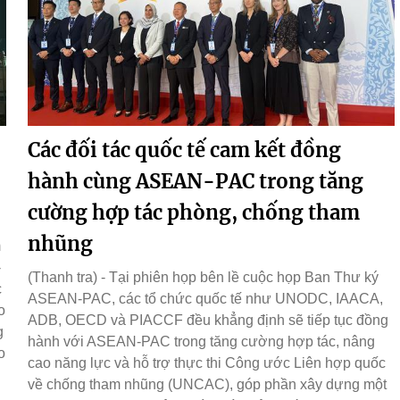
Các đối tác quốc tế cam kết đồng
hành cùng ASEAN-PAC trong tăng
cường hợp tác phòng, chống tham
nhũng
m
-
(Thanh tra) - Tại phiên họp bên lề cuộc họp Ban Thư ký
c
ASEAN-PAC, các tổ chức quốc tế như UNODC, IAACA,
o
ADB, OECD và PIACCF đều khẳng định sẽ tiếp tục đồng
g
hành với ASEAN-PAC trong tăng cường hợp tác, nâng
o
cao năng lực và hỗ trợ thực thi Công ước Liên hợp quốc
về chống tham nhũng (UNCAC), góp phần xây dựng một