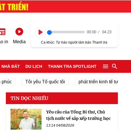
00:00
04:23
Play
o in
Media
Ca khúc:
Tự hào người làm báo Thanh tra
NHÀ ĐẤT
DU LỊCH
THANH TRA SPOTLIGHT
Tôi yêu Tổ quốc tôi
phát triển kinh tế tư nhân
c
TIN ĐỌC NHIỀU
Yêu cầu của Tổng Bí thư, Chủ
tịch nước về sắp xếp trường học
13:14 04/08/2026